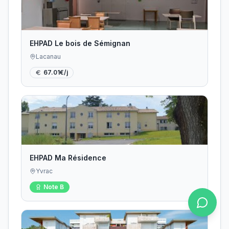
EHPAD Le bois de Sémignan
Lacanau
67.01
€/j
EHPAD Ma Résidence
Yvrac
Note
B