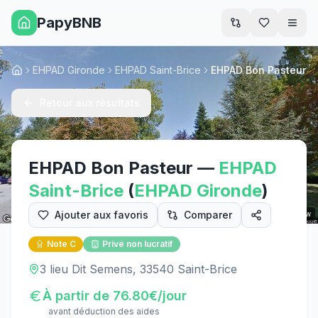
PapyBNB
Men
EHPAD Gironde
EHPAD Saint-Brice
EHPAD Bon Pasteur
Accueil
Retour aux résultats
EHPAD Bon Pasteur
—
EHPAD
Saint-Brice
(
EHPAD
Gironde
)
Ajouter aux favoris
Comparer
Street View
Note
C
Privé non lucratif
3 lieu Dit Semens, 33540 Saint-Brice
À partir de
76.80
€/jour
avant déduction des aides