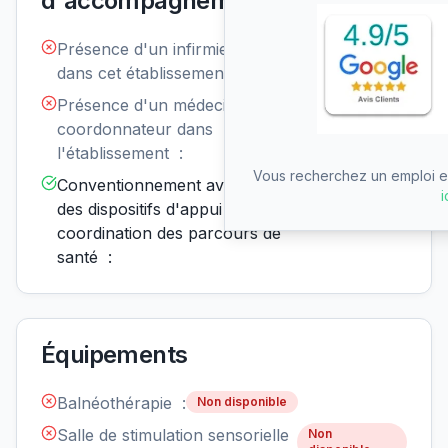
d'accompagnement
Présence d'un infirmier de nuit
Non
disponible
dans cet établissement :
Présence d'un médecin
Non
disponible
coordonnateur dans
l'établissement :
Vous recherchez un emploi en
Conventionnement avec un ou
Disponible
i
des dispositifs d'appui à la
coordination des parcours de
santé :
Équipements
Balnéothérapie :
Non disponible
Salle de stimulation sensorielle
Non