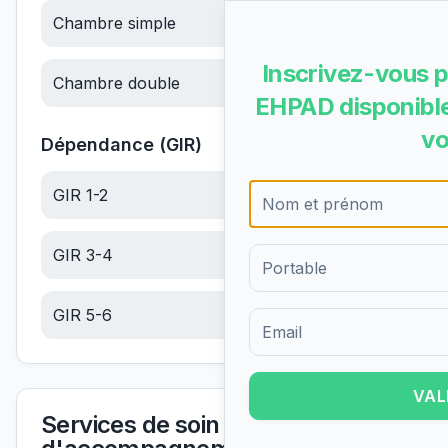
Chambre simple
71.08
€/jour
Inscrivez-vous p
Chambre double
67.53
€/jour
EHPAD disponible
vo
Dépendance (GIR)
GIR 1-2
21.27
€/jour
GIR 3-4
13.50
€/jour
GIR 5-6
5.72
€/jour
Formulaire d'inscription pour 
VAL
Services de soin et