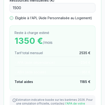
Ressources mensuelles (€)
Éligible à l'APL (Aide Personnalisée au Logement)
Reste à charge estimé
1350
€
/mois
Tarif total mensuel
2535
€
− APA (aide dépendance)
−
234
€
− ASH (aide sociale)
−
951
€
Total aides
1185
€
Estimation indicative basée sur les barèmes 2026.
Pour
une simulation officielle, contactez
l'APA de votre