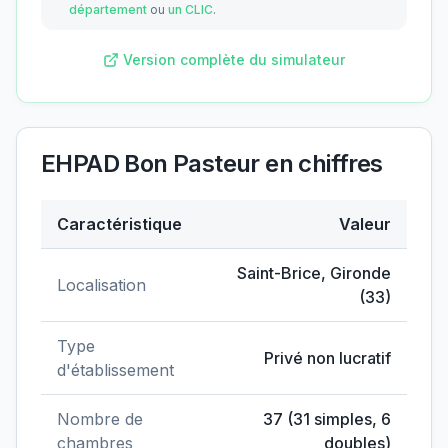
département
ou
un CLIC
.
Version complète du simulateur
EHPAD Bon Pasteur
en chiffres
Caractéristique
Valeur
Données clés de
EHPAD Bon Pasteur
Saint-Brice
,
Gironde
Localisation
(
33
)
Type
Privé non lucratif
d'établissement
Nombre de
37
(
31
simples,
6
chambres
doubles)