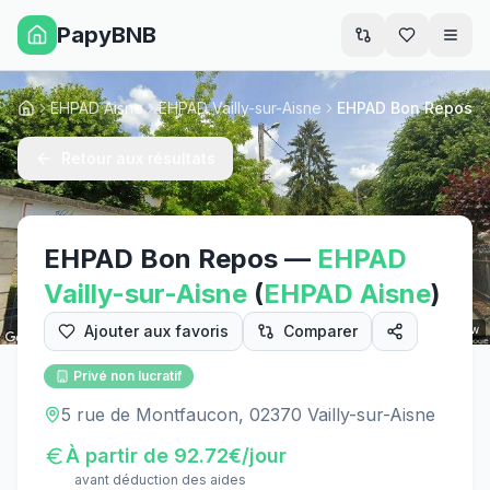
PapyBNB
Men
EHPAD Aisne
EHPAD Vailly-sur-Aisne
EHPAD Bon Repos
Accueil
Retour aux résultats
EHPAD Bon Repos
—
EHPAD
Vailly-sur-Aisne
(
EHPAD
Aisne
)
Ajouter aux favoris
Comparer
Street View
Privé non lucratif
5 rue de Montfaucon, 02370 Vailly-sur-Aisne
À partir de
92.72
€/jour
avant déduction des aides