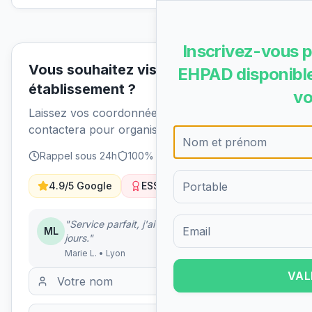
Inscrivez-vous p
Vous souhaitez visiter cet
EHPAD disponible
établissement ?
vo
Laissez vos coordonnées et un conseiller vous
contactera pour organiser une visite.
Rappel sous 24h
100% gratuit
Sans engagement
4.9/5 Google
ESS Solidaire
"Service parfait, j'ai trouvé un EHPAD en 5
ML
jours."
Formulaire d'inscription pour 
Marie L. • Lyon
VAL