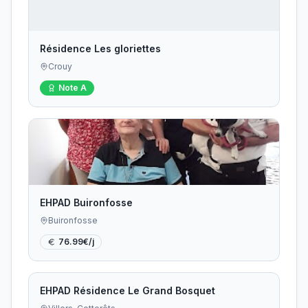
Résidence Les gloriettes
Crouy
Note
A
EHPAD Buironfosse
Buironfosse
76.99
€/j
EHPAD Résidence Le Grand Bosquet