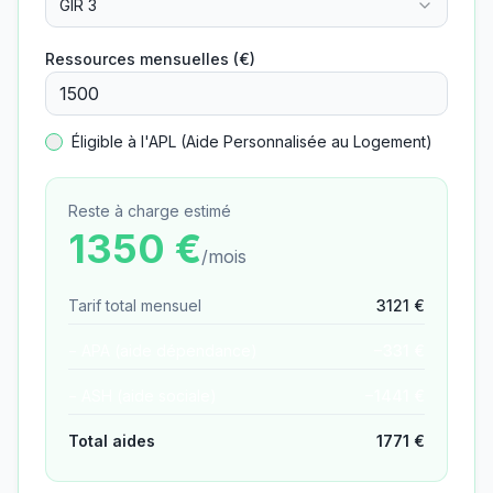
GIR 3
Ressources mensuelles (€)
Éligible à l'APL (Aide Personnalisée au Logement)
Reste à charge estimé
1350
€
/mois
Tarif total mensuel
3121
€
− APA (aide dépendance)
−
331
€
− ASH (aide sociale)
−
1441
€
Total aides
1771
€