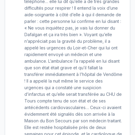
téléphone… elle lui dit qu’elle a de très grandes
difficultés pour respirer ! Il entend la voix d’une
aide-soignante à côté d’elle à qui il demande de
parler : cette personne lui confirme en lui disant :
« Ne vous inquiétez pas, je vais lui donner du
Dafalgan et ça ira très bien ». Voyant qu’elle
n’appréciait pas la gravité du problème, il a
appelé les urgences du Loir-et-Cher qui lui ont
rapidement envoyé un médecin et une
ambulance. L’ambulance l’a rappelé en lui disant
que son état était grave et qu’il fallait la
transférer immédiatement à l’hôpital de Vendôme
! Il a appelé la nuit même le service des
urgences qui a constaté une suspicion
d’infarctus et qu’elle serait transférée au CHU de
Tours compte tenu de son état et de ses
antécédents cardiovasculaires… Ceux-ci avaient
évidemment été signalés dès son arrivée à la
Maison du Bon Secours par son médecin traitant.
Elle est restée hospitalisée près de deux
semaines pour cet épisode, et le cardiologue de