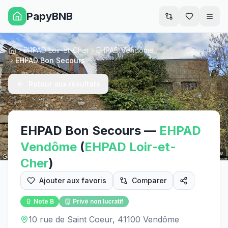
PapyBNB
Men
EHPAD Loir-et-Cher
EHPAD Vendôme
Accueil
EHPAD Bon Secours
Retour aux résultats
EHPAD Bon Secours
—
EHPAD
Vendôme
(
EHPAD
Loir-et-
Street View
Cher
)
Ajouter aux favoris
Comparer
Note
B
Privé non lucratif
10 rue de Saint Coeur, 41100 Vendôme