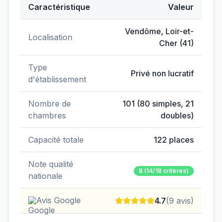
Caractéristique
Valeur
Données clés de
EHPAD Bon Secours
Vendôme
,
Loir-et-
Localisation
Cher
(
41
)
Type
Privé non lucratif
d'établissement
Nombre de
101
(
80
simples,
21
chambres
doubles)
Capacité totale
122
places
Note qualité
B
(14/18 critères)
nationale
Avis Google
4.7
(
9
avis)