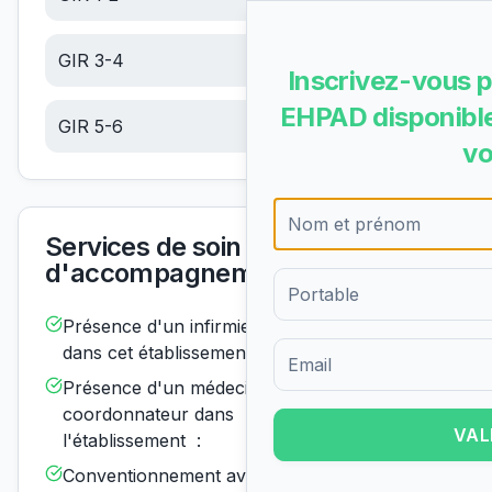
GIR 3-4
14.12
€/jour
Inscrivez-vous p
EHPAD disponible
GIR 5-6
5.99
€/jour
vo
Services de soin et
d'accompagnement
Présence d'un infirmier de nuit
Disponible
dans cet établissement :
Formulaire d'inscription pour 
Présence d'un médecin
Disponible
coordonnateur dans
VAL
l'établissement :
Conventionnement avec un ou
Disponible