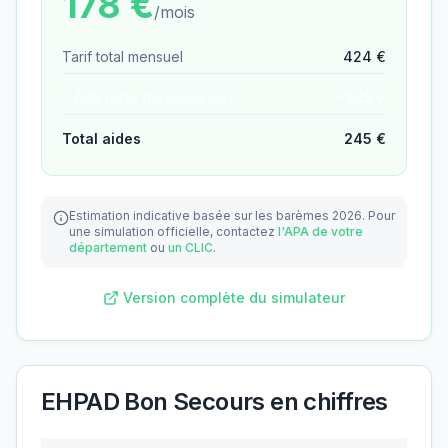
178
€
/mois
Tarif total mensuel
424
€
− APA (aide dépendance)
−
245
€
Total aides
245
€
Estimation indicative basée sur les barèmes 2026.
Pour
une simulation officielle, contactez
l'APA de votre
département
ou
un CLIC
.
Version complète du simulateur
EHPAD Bon Secours
en chiffres