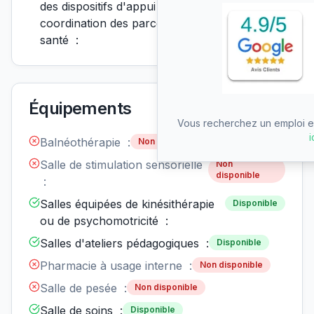
des dispositifs d'appui à la
coordination des parcours de
santé :
Équipements
Vous recherchez un emploi en
i
Balnéothérapie :
Non disponible
Salle de stimulation sensorielle
Non
disponible
:
Salles équipées de kinésithérapie
Disponible
ou de psychomotricité :
Salles d'ateliers pédagogiques :
Disponible
Pharmacie à usage interne :
Non disponible
Salle de pesée :
Non disponible
Salle de soins :
Disponible