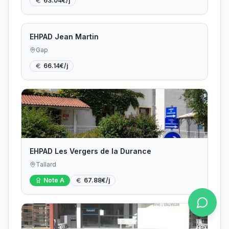
63.04
€/j
EHPAD Jean Martin
Gap
66.14
€/j
EHPAD Les Vergers de la Durance
Tallard
Note
A
67.88
€/j