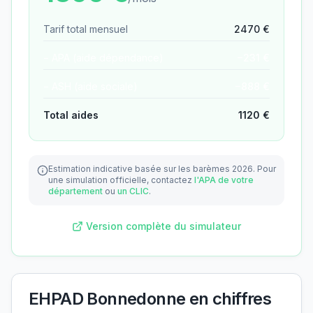
Tarif total mensuel
2470
€
− APA (aide dépendance)
−
231
€
− ASH (aide sociale)
−
888
€
Total aides
1120
€
Estimation indicative basée sur les barèmes 2026.
Pour
une simulation officielle, contactez
l'APA de votre
département
ou
un CLIC
.
Version complète du simulateur
EHPAD Bonnedonne
en chiffres