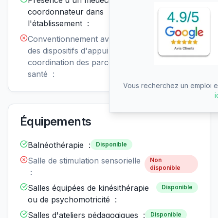
Présence d'un médecin
coordonnateur dans
l'établissement :
Conventionnement avec un ou
Non
disponible
des dispositifs d'appui à la
coordination des parcours de
santé :
Vous recherchez un emploi en
i
Équipements
Balnéothérapie :
Disponible
Salle de stimulation sensorielle
Non
disponible
:
Salles équipées de kinésithérapie
Disponible
ou de psychomotricité :
Salles d'ateliers pédagogiques :
Disponible