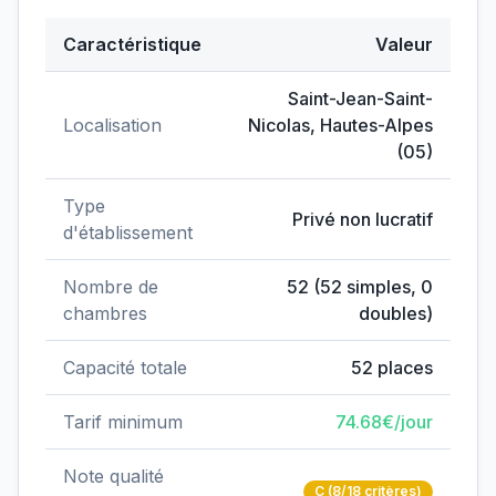
Caractéristique
Valeur
Données clés de
EHPAD Bonnedonne
Saint-Jean-Saint-
Localisation
Nicolas
,
Hautes-Alpes
(
05
)
Type
Privé non lucratif
d'établissement
Nombre de
52
(
52
simples,
0
chambres
doubles)
Capacité totale
52
places
Tarif minimum
74.68
€/jour
Note qualité
C
(8/18 critères)