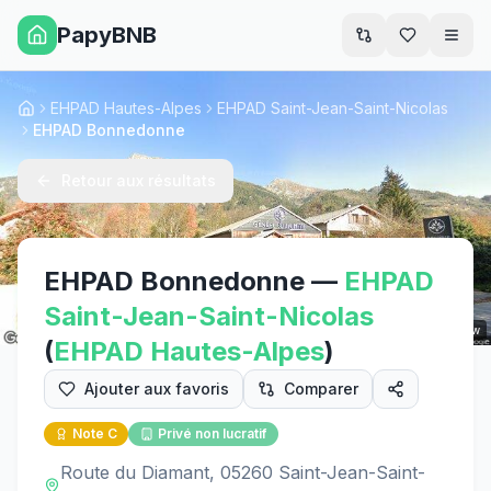
PapyBNB
Men
EHPAD Hautes-Alpes
EHPAD Saint-Jean-Saint-Nicolas
Accueil
EHPAD Bonnedonne
Retour aux résultats
EHPAD Bonnedonne
—
EHPAD
Saint-Jean-Saint-Nicolas
Street View
(
EHPAD
Hautes-Alpes
)
Ajouter aux favoris
Comparer
Note
C
Privé non lucratif
Route du Diamant, 05260 Saint-Jean-Saint-