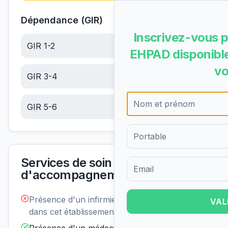
Dépendance (GIR)
Inscrivez-vous p
GIR 1-2
21.00
€/jour
EHPAD disponible
vo
GIR 3-4
13.32
€/jour
GIR 5-6
5.65
€/jour
Services de soin et
d'accompagnement
Formulaire d'inscription pour 
Présence d'un infirmier de nuit
Non
VAL
disponible
dans cet établissement :
Disponible