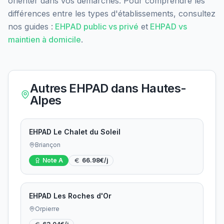
orienter dans vos démarches. Pour comprendre les
différences entre les types d'établissements, consultez
nos guides :
EHPAD public vs privé
et
EHPAD vs
maintien à domicile
.
Autres EHPAD dans
Hautes-
Alpes
EHPAD Le Chalet du Soleil
Briançon
Note
A
66.98
€/j
EHPAD Les Roches d'Or
Orpierre