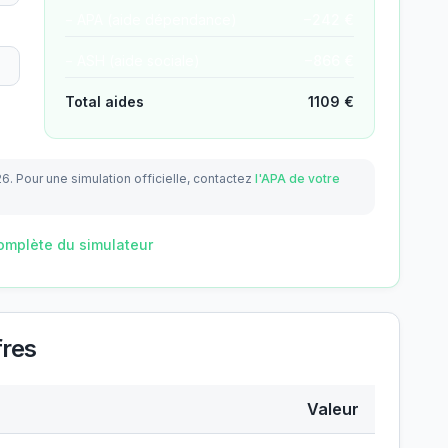
− APA (aide dépendance)
−
242
€
− ASH (aide sociale)
−
866
€
Total aides
1109
€
26.
Pour une simulation officielle, contactez
l'APA de votre
omplète du simulateur
fres
Valeur