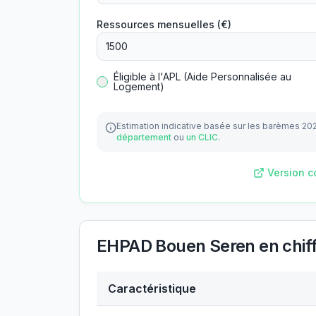
Ressources mensuelles (€)
Éligible à l'APL (Aide Personnalisée au
Logement)
Estimation indicative basée sur les barèmes 20
département
ou
un CLIC
.
Version c
EHPAD Bouen Seren
en chif
Caractéristique
Données clés de
EHPAD Bouen Seren