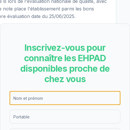
 lors de l'évaluation nationale de qualité, avec
te note place l'établissement parmi les bons
re évaluation date du 25/06/2025.
re les résultats suivants pour EHPAD Bouen
Inscrivez-vous pour
 excellent), nutrition (3.1/4 - excellent), cadre de
8/4 - excellent). Les points forts de l'établissement
connaître les EHPAD
tères les mieux notés.
disponibles proche de
chez vous
D Bouen Seren est de 74.29€/jour (hébergement
 soit environ 2266€ par mois avant déduction
itue dans la moyenne des EHPAD du département
d'Autonomie) peut couvrir une partie significative