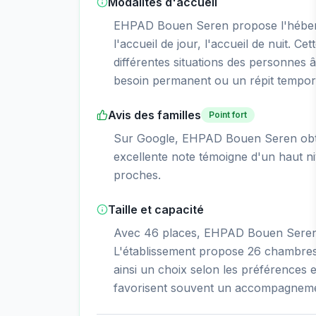
Modalités d'accueil
EHPAD Bouen Seren propose l'héber
l'accueil de jour, l'accueil de nuit. Ce
différentes situations des personnes â
besoin permanent ou un répit tempor
Avis des familles
Point fort
Sur Google, EHPAD Bouen Seren obtie
excellente note témoigne d'un haut niv
proches.
Taille et capacité
Avec 46 places, EHPAD Bouen Seren e
L'établissement propose 26 chambres 
ainsi un choix selon les préférences et
favorisent souvent un accompagnemen