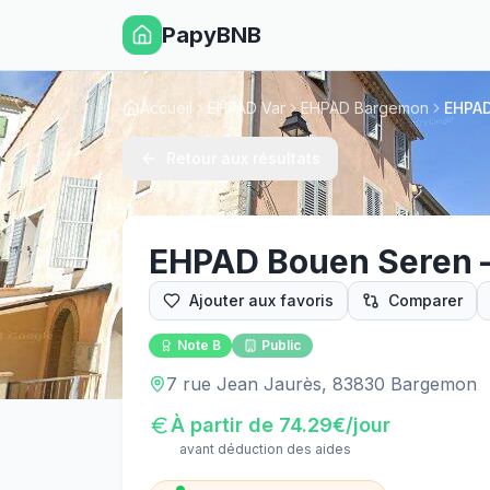
PapyBNB
Accueil
EHPAD Var
EHPAD Bargemon
EHPAD
Retour aux résultats
EHPAD Bouen Seren
Ajouter aux favoris
Comparer
Note
B
Public
7 rue Jean Jaurès, 83830 Bargemon
À partir de
74.29
€/jour
avant déduction des aides