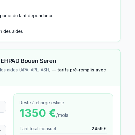
partie du tarif dépendance
n des aides
—
EHPAD Bouen Seren
des aides (APA, APL, ASH)
— tarifs pré-remplis avec
Reste à charge estimé
1350
€
/mois
Tarif total mensuel
2459
€