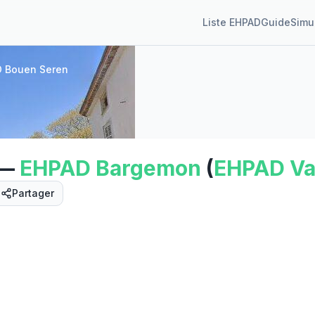
Liste EHPAD
Guide
Simu
 Bouen Seren
—
EHPAD
Bargemon
(
EHPAD
Va
Partager
Street View