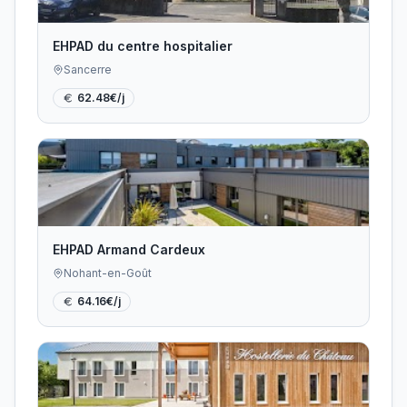
EHPAD du centre hospitalier
Sancerre
62.48
€/j
EHPAD Armand Cardeux
Nohant-en-Goût
64.16
€/j