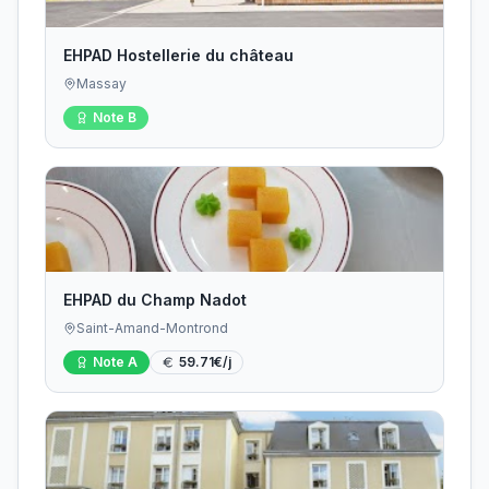
EHPAD Hostellerie du château
Massay
Note
B
EHPAD du Champ Nadot
Saint-Amand-Montrond
Note
A
59.71
€/j