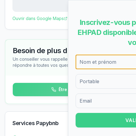
Ouvrir dans Google Maps
Inscrivez-vous p
EHPAD disponible
vo
Besoin de plus d'informations ?
Un conseiller vous rappelle gratuitement pour
répondre à toutes vos questions
Être rappelé
Formulaire d'inscription pour 
VAL
Services Papybnb