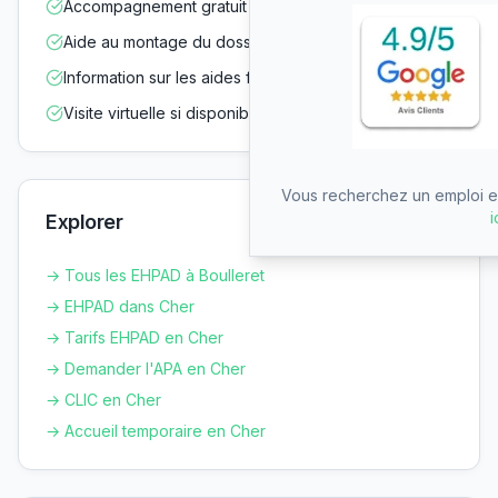
Accompagnement gratuit dans vos démarches
Aide au montage du dossier d'admission
Information sur les aides financières
Visite virtuelle si disponible
Vous recherchez un emploi en
i
Explorer
→ Tous les EHPAD à
Boulleret
→ EHPAD dans
Cher
→ Tarifs EHPAD en
Cher
→ Demander l'APA en
Cher
→ CLIC en
Cher
→ Accueil temporaire en
Cher