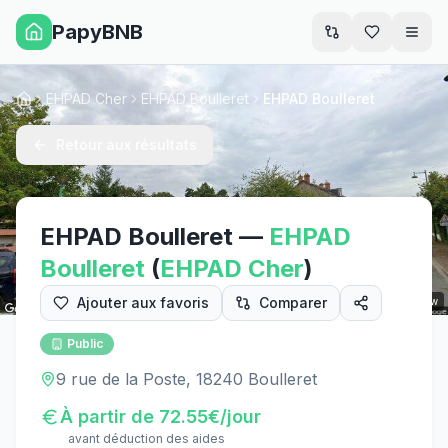
PapyBNB
Men
EHPAD Cher
EHPAD Boulleret
EHPAD Boulleret
Accueil
Retour aux résultats
EHPAD Boulleret
—
EHPAD
Boulleret
(
EHPAD
Cher
)
Ajouter aux favoris
Comparer
Street View
Public
9 rue de la Poste, 18240 Boulleret
À partir de
72.55
€/jour
avant déduction des aides