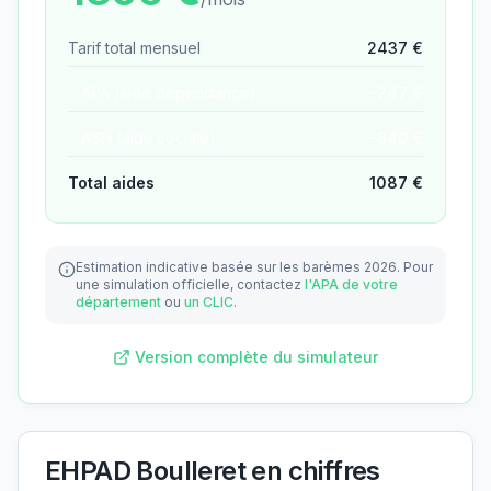
Tarif total mensuel
2437
€
− APA (aide dépendance)
−
247
€
− ASH (aide sociale)
−
840
€
Total aides
1087
€
Estimation indicative basée sur les barèmes 2026.
Pour
une simulation officielle, contactez
l'APA de votre
département
ou
un CLIC
.
Version complète du simulateur
EHPAD Boulleret
en chiffres