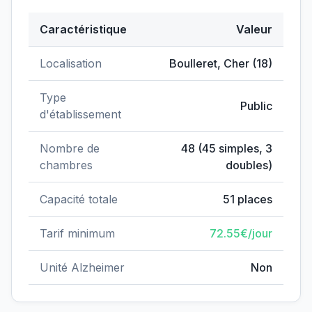
Caractéristique
Valeur
Données clés de
EHPAD Boulleret
Localisation
Boulleret
,
Cher
(
18
)
Type
Public
d'établissement
Nombre de
48
(
45
simples,
3
chambres
doubles)
Capacité totale
51
places
Tarif minimum
72.55
€/jour
Unité Alzheimer
Non