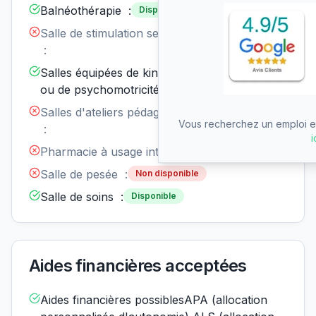
Balnéothérapie :
Disponible
Salle de stimulation sensorielle
Non
disponible
:
Salles équipées de kinésithérapie
Disponible
ou de psychomotricité :
Salles d'ateliers pédagogiques
Non
disponible
Vous recherchez un emploi en
:
i
Pharmacie à usage interne :
Non disponible
Salle de pesée :
Non disponible
Salle de soins :
Disponible
Aides financières acceptées
Aides financières possiblesAPA (allocation