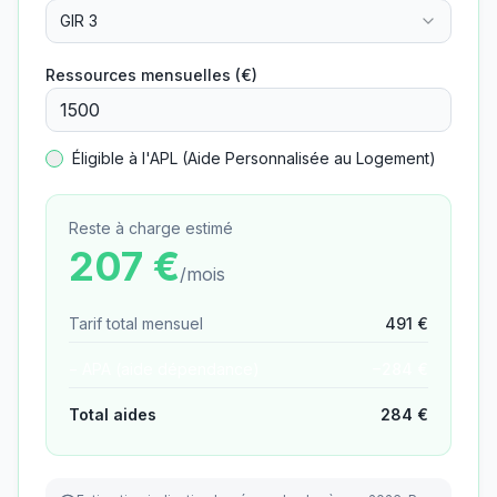
GIR 3
Ressources mensuelles (€)
Éligible à l'APL (Aide Personnalisée au Logement)
Reste à charge estimé
207
€
/mois
Tarif total mensuel
491
€
− APA (aide dépendance)
−
284
€
Total aides
284
€