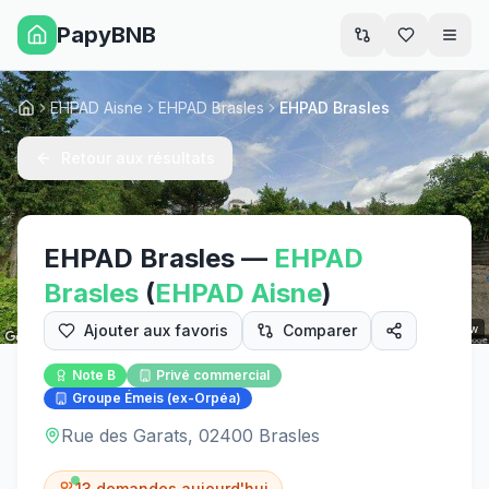
PapyBNB
Men
EHPAD Aisne
EHPAD Brasles
EHPAD Brasles
Accueil
Retour aux résultats
EHPAD Brasles
—
EHPAD
Brasles
(
EHPAD
Aisne
)
Ajouter aux favoris
Comparer
Street View
Note
B
Privé commercial
Groupe Émeis (ex-Orpéa)
Rue des Garats, 02400 Brasles
13
demandes aujourd'hui