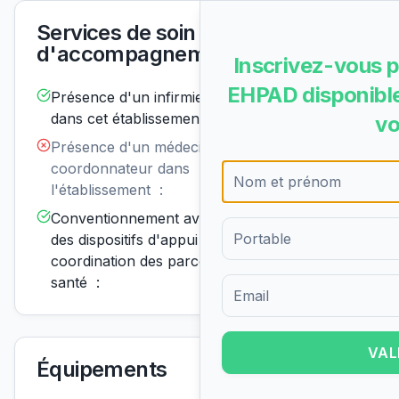
Services de soin et
d'accompagnement
Inscrivez-vous p
EHPAD disponible
Présence d'un infirmier de nuit
Disponible
dans cet établissement :
vo
Présence d'un médecin
Non
disponible
coordonnateur dans
l'établissement :
Conventionnement avec un ou
Disponible
des dispositifs d'appui à la
coordination des parcours de
santé :
Formulaire d'inscription pour 
VAL
Équipements