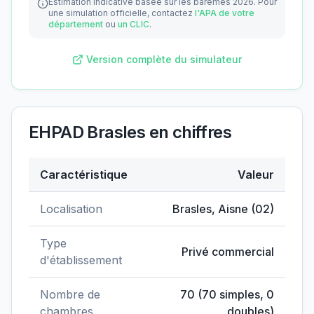
Estimation indicative basée sur les barèmes 2026.
Pour
une simulation officielle, contactez
l'APA de votre
département
ou
un CLIC
.
Version complète du simulateur
EHPAD Brasles
en chiffres
Caractéristique
Valeur
Données clés de
EHPAD Brasles
Localisation
Brasles
,
Aisne
(
02
)
Type
Privé commercial
d'établissement
Nombre de
70
(
70
simples,
0
chambres
doubles)