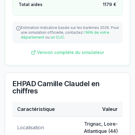
Total aides
1179
€
Estimation indicative basée sur les barèmes 2026.
Pour
une simulation officielle, contactez
l'APA de votre
département
ou
un CLIC
.
Version complète du simulateur
EHPAD Camille Claudel
en
chiffres
Caractéristique
Valeur
Données clés de
EHPAD Camille Claudel
Trignac
,
Loire-
Localisation
Atlantique
(
44
)