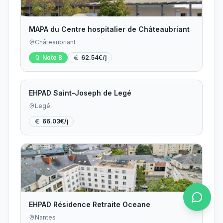
MAPA du Centre hospitalier de Châteaubriant
Châteaubriant
Note
B
62.54
€/j
EHPAD Saint-Joseph de Legé
Legé
66.03
€/j
EHPAD Résidence Retraite Oceane
Nantes