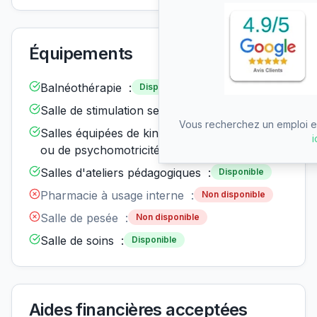
Équipements
Balnéothérapie :
Disponible
Salle de stimulation sensorielle :
Disponible
Vous recherchez un emploi en
Salles équipées de kinésithérapie
Disponible
i
ou de psychomotricité :
Salles d'ateliers pédagogiques :
Disponible
Pharmacie à usage interne :
Non disponible
Salle de pesée :
Non disponible
Salle de soins :
Disponible
Aides financières acceptées