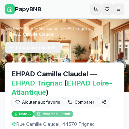
PapyBNB
Men
EHPAD Loire-Atlantique
EHPAD Trignac
Accueil
EHPAD Camille Claudel
Retour aux résultats
EHPAD Camille Claudel
—
EHPAD
Trignac
(
EHPAD
Loire-
Atlantique
)
Ajouter aux favoris
Comparer
Note
A
Privé non lucratif
Rue Camille Claudel, 44570 Trignac