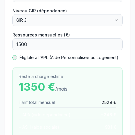
Niveau GIR (dépendance)
GIR 3
Ressources mensuelles (€)
Éligible à l'APL (Aide Personnalisée au Logement)
Reste à charge estimé
1350
€
/mois
Tarif total mensuel
2529
€
− APA (aide dépendance)
−
248
€
− ASH (aide sociale)
−
931
€