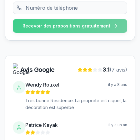
Recevoir des propositions gratuitement
Avis Google
3.1
(
7
avis)
Wendy Rouxel
il y a 8 ans
Très bonne Residence. La propreté est niquel, la
décoration est superbe
Patrice Kayak
il y a un an