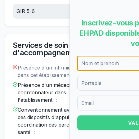
GIR 5-6
6.06
€/jour
Inscrivez-vous p
EHPAD disponible
vo
Services de soin et
d'accompagnement
Présence d'un infirmier de nuit
Non
disponible
dans cet établissement :
Présence d'un médecin
Disponible
coordonnateur dans
l'établissement :
Formulaire d'inscription pour 
Conventionnement avec un ou
Disponible
des dispositifs d'appui à la
VAL
coordination des parcours de
santé :