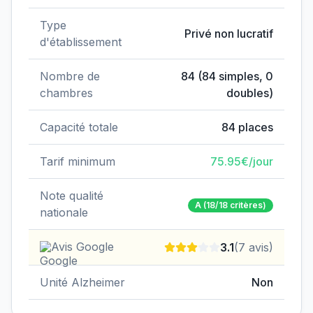
Type
Privé non lucratif
d'établissement
Nombre de
84
(
84
simples,
0
chambres
doubles)
Capacité totale
84
places
Tarif minimum
75.95
€/jour
Note qualité
A
(18/18 critères)
nationale
Avis Google
3.1
(
7
avis)
Unité Alzheimer
Non