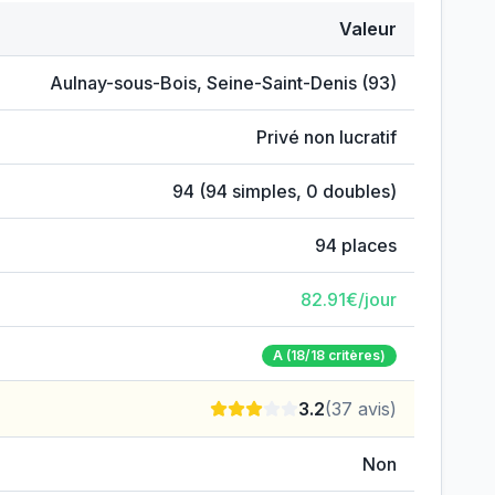
Valeur
aens
Aulnay-sous-Bois
,
Seine-Saint-Denis
(
93
)
Privé non lucratif
94
(
94
simples,
0
doubles)
94
places
82.91
€/jour
A
(18/18 critères)
3.2
(
37
avis)
Non