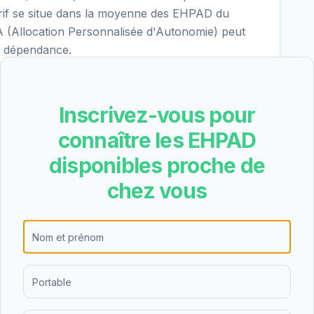
tarif se situe dans la moyenne des EHPAD du
 (Allocation Personnalisée d'Autonomie) peut
if dépendance.
l'hébergement permanent, l'hébergement
Inscrivez-vous pour
 de nuit. Cette diversité d'offres permet de
connaître les EHPAD
es personnes âgées et de leurs familles, que ce
disponibles proche de
répit temporaire.
chez vous
s obtient une note de 3.2/5 basée sur 37 avis.
mandé de visiter l'établissement pour se forger sa
Saens est un établissement de taille moyenne.