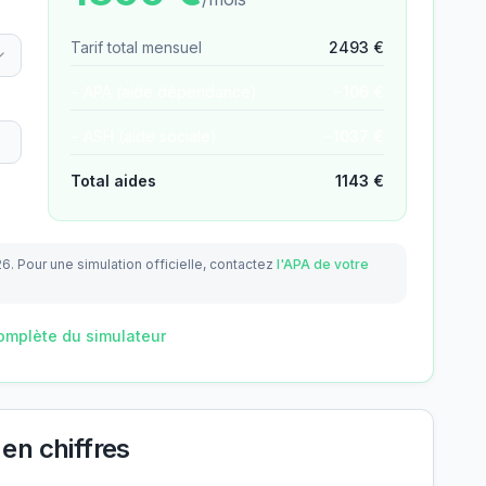
Tarif total mensuel
2493
€
− APA (aide dépendance)
−
106
€
− ASH (aide sociale)
−
1037
€
Total aides
1143
€
26.
Pour une simulation officielle, contactez
l'APA de votre
omplète du simulateur
en chiffres