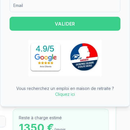
Formulaire d'inscription pour recevoir des informations sur le
res.
VALIDER
 financer une partie du tarif dépendance
-Denis
n des aides
—
EHPAD Camille Saint-Saens
des aides (APA, APL, ASH)
— tarifs pré-remplis avec
Vous recherchez un emploi en maison de retraite ?
Cliquez ici
Reste à charge estimé
1350
€
/mois