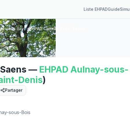
Liste EHPAD
Guide
Simu
ay-sous-Bois
EHPAD Camille Saint-Saens
-Saens
—
EHPAD
Aulnay-sous-
aint-Denis
)
Partager
Street View
nay-sous-Bois