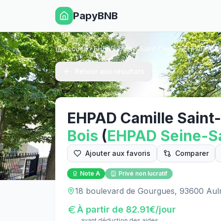
PapyBNB
Accueil
EHPAD Seine-Saint-Denis
EHPAD Auln
Retour aux résultats
EHPAD Camille Saint
Bois
(
EHPAD
Seine-S
Ajouter aux favoris
Comparer
Note
A
Privé non lucratif
18 boulevard de Gourgues, 93600 Aul
À partir de
82.91
€/jour
avant déduction des aides