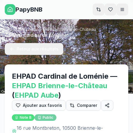
PapyBNB
Men
EHPAD Aube
EHPAD Brienne-le-Château
Accueil
EHPAD Cardinal de Loménie
Retour aux résultats
EHPAD Cardinal de Loménie
—
EHPAD
Brienne-le-Château
Street View
(
EHPAD
Aube
)
Ajouter aux favoris
Comparer
Note
B
Public
16 rue Montbreton, 10500 Brienne-le-