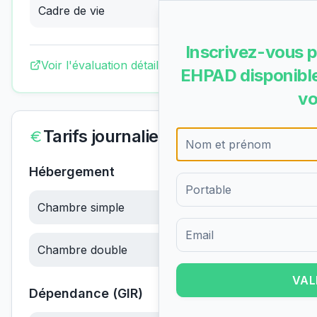
Cadre de vie
3.87
/4
(
Excellent
)
Inscrivez-vous p
Voir l'évaluation détaillée complète
EHPAD disponible
vo
Tarifs journaliers
Hébergement
Chambre simple
60.03
€/jour
Formulaire d'inscription pour 
Chambre double
60.03
€/jour
VAL
Dépendance (GIR)