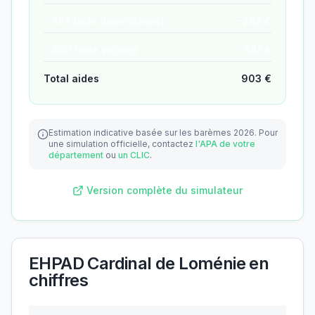
− APA (aide dépendance)
−
262
€
− ASH (aide sociale)
−
641
€
Total aides
903
€
Estimation indicative basée sur les barèmes 2026.
Pour
une simulation officielle, contactez
l'APA de votre
département
ou
un CLIC
.
Version complète du simulateur
EHPAD Cardinal de Loménie
en
chiffres