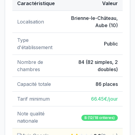
Caractéristique
Valeur
Données clés de
EHPAD Cardinal de Loménie
Brienne-le-Château
,
Localisation
Aube
(
10
)
Type
Public
d'établissement
Nombre de
84
(
82
simples,
2
chambres
doubles)
Capacité totale
86
places
Tarif minimum
66.45
€/jour
Note qualité
B
(12/18 critères)
nationale