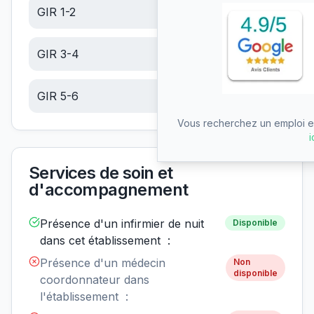
GIR 1-2
23.81
€/jour
GIR 3-4
15.11
€/jour
GIR 5-6
6.42
€/jour
Vous recherchez un emploi en
i
Services de soin et
d'accompagnement
Présence d'un infirmier de nuit
Disponible
dans cet établissement :
Présence d'un médecin
Non
disponible
coordonnateur dans
l'établissement :