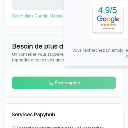
Ouvrir dans Google Maps
Besoin de plus d'informations ?
Vous recherchez un emploi en
Un conseiller vous rappelle gratuitement pour
i
répondre à toutes vos questions
Être rappelé
Services Papybnb