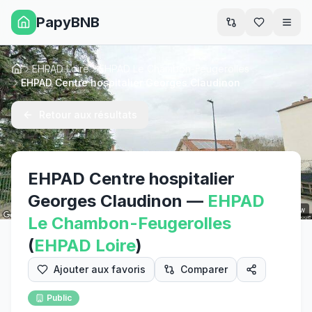
PapyBNB
Men
EHPAD Loire
EHPAD Le Chambon-Feugerolles
Accueil
EHPAD Centre hospitalier Georges Claudinon
Retour aux résultats
EHPAD Centre hospitalier
Georges Claudinon
—
EHPAD
Street View
Le Chambon-Feugerolles
(
EHPAD
Loire
)
Ajouter aux favoris
Comparer
Public