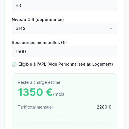
Niveau GIR (dépendance)
GIR 3
Ressources mensuelles (€)
Éligible à l'APL (Aide Personnalisée au Logement)
Reste à charge estimé
1350
€
/mois
Tarif total mensuel
2280
€
− APA (aide dépendance)
−
226
€