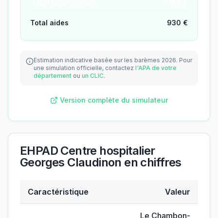
− ASH (aide sociale)
−
704
€
Total aides
930
€
Estimation indicative basée sur les barèmes 2026.
Pour
une simulation officielle, contactez
l'APA de votre
département
ou
un CLIC
.
Version complète du simulateur
EHPAD Centre hospitalier
Georges Claudinon
en chiffres
Caractéristique
Valeur
Données clés de
EHPAD Centre hospitalier Georges 
Le Chambon-