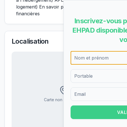
à l'hébergement) APL (aide personnalisée au
logement) En savoir plus sur les aides
financières
Inscrivez-vous p
EHPAD disponible
vo
Localisation
Formulaire d'inscription pour 
Carte non disponible
VAL