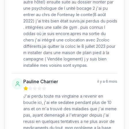
autre hôtel) ensuite suite au dossier monter par
une psychologue de l unité bocage 2 j'ai pu
entrer au chrs de Fontenay le comte(8 août
2022) j'ai très bien était suivis.jai perdus du poids
. intégrées une salle de gym . puis connus l
oddas où je suis encore.apres ma sortie du
chers j'ai intégré une colocation avec 2coloc
différents.jai quitter la coloc le 8 juillet 2023 pour
m installer dans une maison de plain pied à la
campagne ( Vendée logement) j y suis bien
installée mes voisins sont sympas.
Pauline Charrier
il y a 6 mois
J'ai perdu toute ma vingtaine a revenir en
boucle ici, j'ai ete sedatee pendant plus de 10
ans et on m'a trouvé des maladies que j'ai meme
pas, ayant demenagé a l'etranger depuis j'ai
reussi en quelques tentatives a ne plus avoir de
medicaments du tout, mon probleme a la base