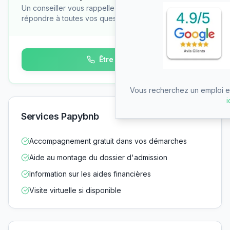
Un conseiller vous rappelle gratuitement pour
répondre à toutes vos questions
Être rappelé
Vous recherchez un emploi en
i
Services Papybnb
Accompagnement gratuit dans vos démarches
Aide au montage du dossier d'admission
Information sur les aides financières
Visite virtuelle si disponible