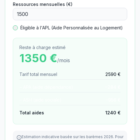
Ressources mensuelles (€)
Éligible à l'APL (Aide Personnalisée au Logement)
Reste à charge estimé
1350
€
/mois
Tarif total mensuel
2590
€
− APA (aide dépendance)
−
284
€
− ASH (aide sociale)
−
956
€
Total aides
1240
€
Estimation indicative basée sur les barèmes 2026.
Pour