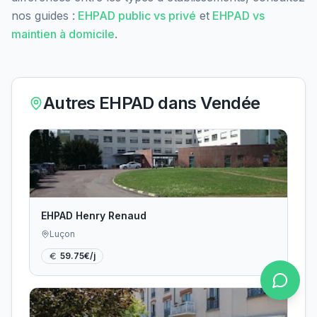
nos guides :
EHPAD public vs privé
et
EHPAD vs
maintien à domicile
.
Autres EHPAD dans
Vendée
EHPAD Henry Renaud
Luçon
59.75
€/j