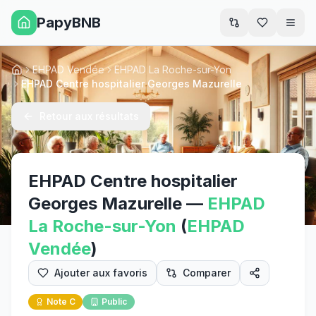
PapyBNB
Men
EHPAD Vendée
EHPAD La Roche-sur-Yon
Accueil
EHPAD Centre hospitalier Georges Mazurelle
Retour aux résultats
EHPAD Centre hospitalier
Georges Mazurelle
—
EHPAD
La Roche-sur-Yon
(
EHPAD
Vendée
)
Ajouter aux favoris
Comparer
Note
C
Public