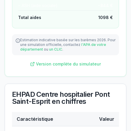
− ASH (aide sociale)
−
844
€
Total aides
1098
€
Estimation indicative basée sur les barèmes 2026.
Pour
une simulation officielle, contactez
l'APA de votre
département
ou
un CLIC
.
Version complète du simulateur
EHPAD Centre hospitalier Pont
Saint-Esprit
en chiffres
Caractéristique
Valeur
Données clés de
EHPAD Centre hospitalier Pont Saint