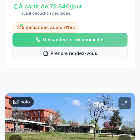
À partir de
72.84
€/jour
avant déduction des aides
9
demandes aujourd'hui
Demander les disponibilités
Prendre rendez-vous
Photo