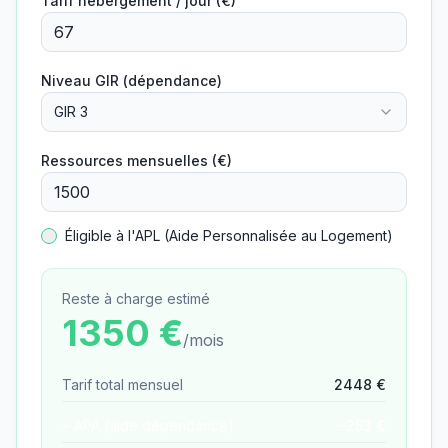
Tarif hébergement / jour (€)
Niveau GIR (dépendance)
GIR 3
Ressources mensuelles (€)
Éligible à l'APL (Aide Personnalisée au Logement)
Reste à charge estimé
1350
€
/mois
Tarif total mensuel
2448
€
− APA (aide dépendance)
−
253
€