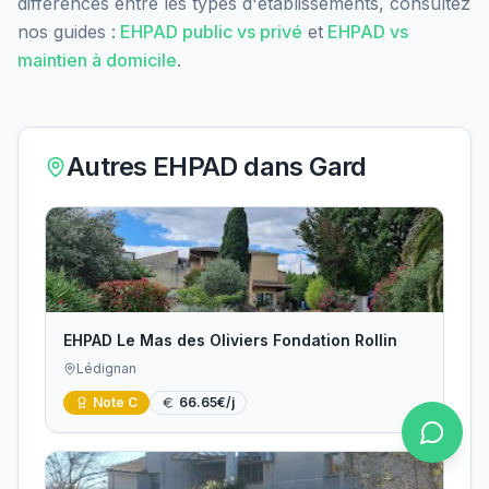
différences entre les types d'établissements, consultez
nos guides :
EHPAD public vs privé
et
EHPAD vs
maintien à domicile
.
Autres EHPAD dans
Gard
EHPAD Le Mas des Oliviers Fondation Rollin
Lédignan
Note
C
66.65
€/j