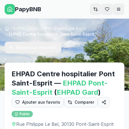
PapyBNB
Men
EHPAD Gard
EHPAD Pont-Saint-Esprit
Accueil
EHPAD Centre hospitalier Pont Saint-Esprit
Retour aux résultats
EHPAD Centre hospitalier Pont
Saint-Esprit
—
EHPAD
Pont-
Street View
Saint-Esprit
(
EHPAD
Gard
)
Ajouter aux favoris
Comparer
Public
Rue Philippe Le Bel, 30130 Pont-Saint-Esprit