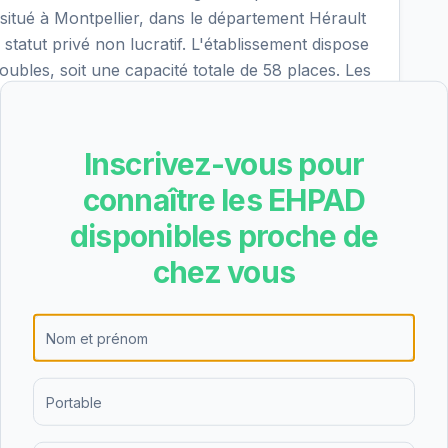
tué à Montpellier, dans le département Hérault
tatut privé non lucratif. L'établissement dispose
bles, soit une capacité totale de 58 places. Les
: hébergement permanent, hébergement
it. Lors de la dernière évaluation qualité
ec 11 critères atteints sur 18. Le tarif journalier
Inscrivez-vous pour
n 2217€ par mois avant déduction des aides
connaître les EHPAD
s lui attribuent une note de 3.7/5 sur Google (6
les disponibilités et les conditions d'admission de
disponibles proche de
s pouvez utiliser notre service
chez vous
raite idéale pour vous
→
ns et vous recommande les 3 meilleurs établissements