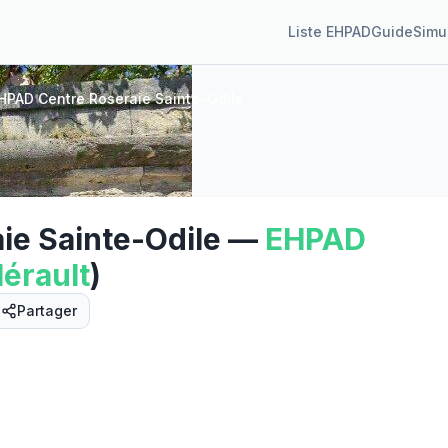
Liste EHPAD
Guide
Simu
HPAD Centre Roseraie Sainte-Odile
ie Sainte-Odile
—
EHPAD
érault
)
Partager
Street View