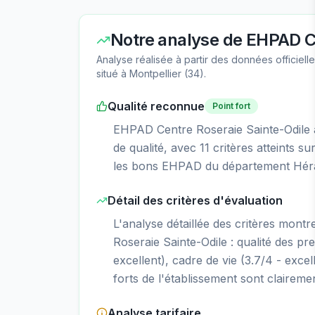
Notre analyse de
EHPAD Ce
Analyse réalisée à partir des données officiel
situé à
Montpellier
(
34
).
Qualité reconnue
Point fort
EHPAD Centre Roseraie Sainte-Odile a 
de qualité, avec 11 critères atteints s
les bons EHPAD du département Hérau
Détail des critères d'évaluation
L'analyse détaillée des critères mont
Roseraie Sainte-Odile : qualité des pres
excellent), cadre de vie (3.7/4 - excell
forts de l'établissement sont clairemen
Analyse tarifaire