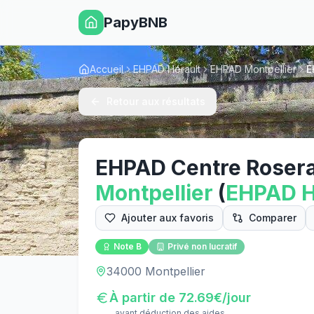
PapyBNB
Accueil
EHPAD Hérault
EHPAD Montpellier
E
Retour aux résultats
EHPAD Centre Rosera
Montpellier
(
EHPAD
H
Ajouter aux favoris
Comparer
Note
B
Privé non lucratif
34000 Montpellier
À partir de
72.69
€/jour
avant déduction des aides