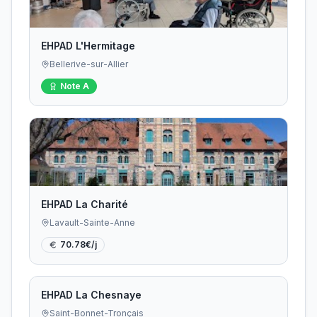
EHPAD L'Hermitage
Bellerive-sur-Allier
Note
A
EHPAD La Charité
Lavault-Sainte-Anne
70.78
€/j
EHPAD La Chesnaye
Saint-Bonnet-Tronçais