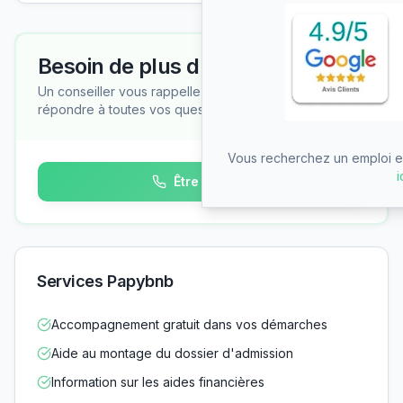
Besoin de plus d'informations ?
Un conseiller vous rappelle gratuitement pour
répondre à toutes vos questions
Vous recherchez un emploi en
i
Être rappelé
Services Papybnb
Accompagnement gratuit dans vos démarches
Aide au montage du dossier d'admission
Information sur les aides financières