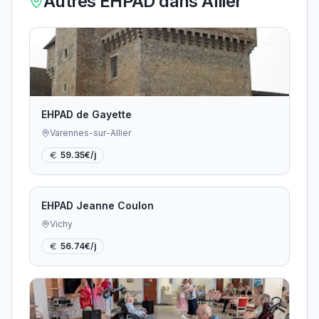
Autres EHPAD dans
Allier
EHPAD de Gayette
Varennes-sur-Allier
59.35
€/j
EHPAD Jeanne Coulon
Vichy
56.74
€/j