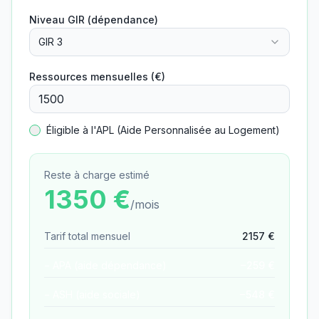
Niveau GIR (dépendance)
GIR 3
Ressources mensuelles (€)
Éligible à l'APL (Aide Personnalisée au Logement)
Reste à charge estimé
1350
€
/mois
Tarif total mensuel
2157
€
− APA (aide dépendance)
−
259
€
− ASH (aide sociale)
−
548
€