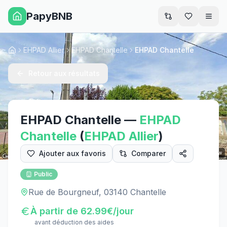
PapyBNB
Men
EHPAD Allier
EHPAD Chantelle
EHPAD Chantelle
Accueil
Retour aux résultats
EHPAD Chantelle
—
EHPAD
Chantelle
(
EHPAD
Allier
)
Ajouter aux favoris
Comparer
Street View
Public
Rue de Bourgneuf, 03140 Chantelle
À partir de
62.99
€/jour
avant déduction des aides