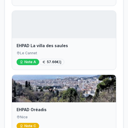
EHPAD La villa des saules
Le Cannet
Note
A
57.66
€/j
EHPAD Oréadis
Nice
Note
C