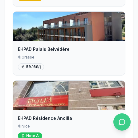
EHPAD Palais Belvédère
Grasse
59.16
€/j
EHPAD Résidence Ancilla
Nice
Note
A