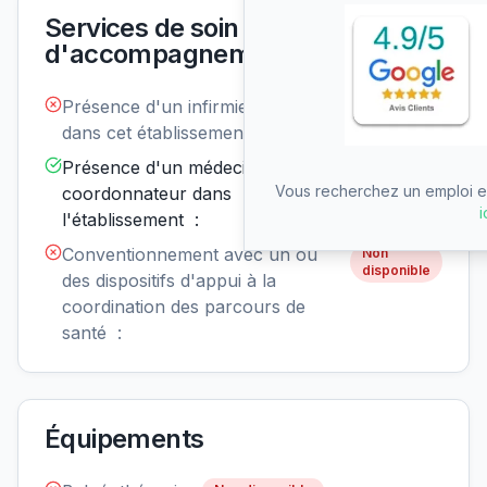
Services de soin et
d'accompagnement
Présence d'un infirmier de nuit
Non
disponible
dans cet établissement :
Présence d'un médecin
Disponible
Vous recherchez un emploi en
coordonnateur dans
i
l'établissement :
Conventionnement avec un ou
Non
disponible
des dispositifs d'appui à la
coordination des parcours de
santé :
Équipements