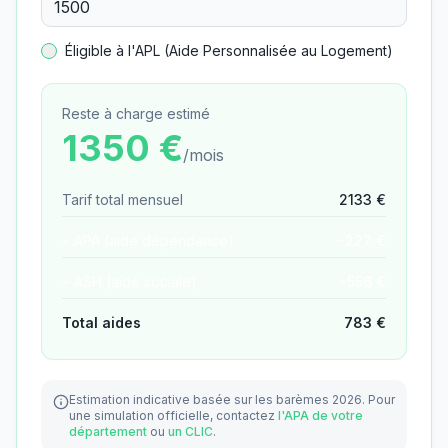
Éligible à l'APL (Aide Personnalisée au Logement)
Reste à charge estimé
1350
€
/mois
Tarif total mensuel
2133
€
− APA (aide dépendance)
−
227
€
− ASH (aide sociale)
−
556
€
Total aides
783
€
Estimation indicative basée sur les barèmes 2026.
Pour
une simulation officielle, contactez
l'APA de votre
département
ou
un CLIC
.