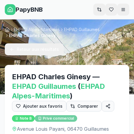
PapyBNB
Men
EHPAD Alpes-Maritimes
EHPAD Guillaumes
Accueil
EHPAD Charles Ginesy
Retour aux résultats
EHPAD Charles Ginesy
—
EHPAD
Guillaumes
(
EHPAD
Street View
Alpes-Maritimes
)
Ajouter aux favoris
Comparer
Note
B
Privé commercial
Avenue Louis Payani, 06470 Guillaumes