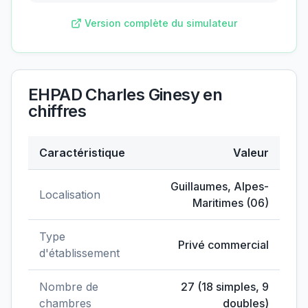
Version complète du simulateur
EHPAD Charles Ginesy
en
chiffres
Caractéristique
Valeur
Données clés de
EHPAD Charles Ginesy
Guillaumes
,
Alpes-
Localisation
Maritimes
(
06
)
Type
Privé commercial
d'établissement
Nombre de
27
(
18
simples,
9
chambres
doubles)