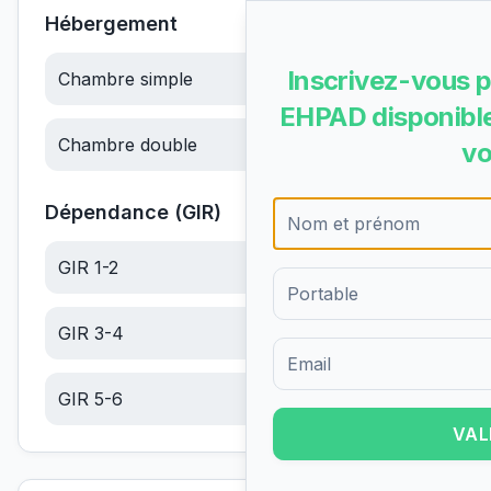
Hébergement
Inscrivez-vous p
Chambre simple
57.66
€/jour
EHPAD disponible
Chambre double
57.66
€/jour
vo
Dépendance (GIR)
GIR 1-2
20.64
€/jour
GIR 3-4
13.10
€/jour
Formulaire d'inscription pour 
GIR 5-6
5.56
€/jour
VAL