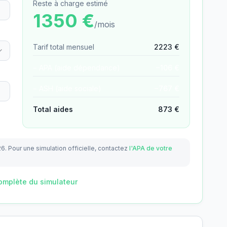
Reste à charge estimé
1350
€
/mois
Tarif total mensuel
2223
€
− APA (aide dépendance)
−
106
€
− ASH (aide sociale)
−
767
€
Total aides
873
€
26.
Pour une simulation officielle, contactez
l'APA de votre
omplète du simulateur