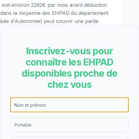
 soit environ 2262€ par mois avant déduction
itue dans la moyenne des EHPAD du département
isée d'Autonomie) peut couvrir une partie
Inscrivez-vous pour
bergement permanent, l'hébergement
connaître les EHPAD
 de nuit. Cette diversité d'offres permet de
disponibles proche de
es personnes âgées et de leurs familles, que ce
répit temporaire.
chez vous
ient une note de 3.3/5 basée sur 3 avis. Les
é de visiter l'établissement pour se forger sa