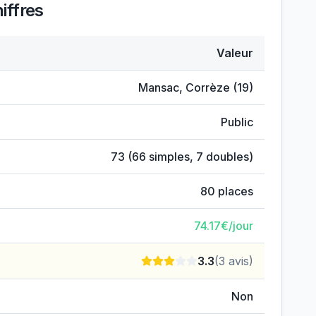
iffres
Valeur
Mansac
,
Corrèze
(
19
)
Public
73
(
66
simples,
7
doubles)
80
places
74.17
€/jour
3.3
(
3
avis)
Non