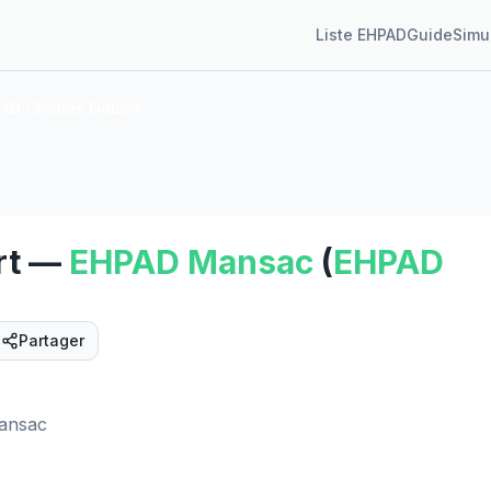
Liste EHPAD
Guide
Simu
AD Charles Gobert
rt
—
EHPAD
Mansac
(
EHPAD
Partager
Mansac