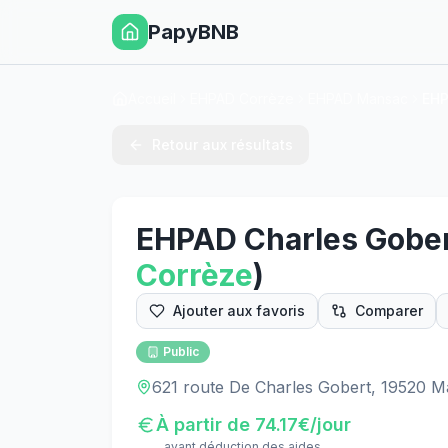
PapyBNB
Accueil
EHPAD Corrèze
EHPAD Mansac
EHP
Retour aux résultats
EHPAD Charles Gobe
Corrèze
)
Ajouter aux favoris
Comparer
Public
621 route De Charles Gobert, 19520 
À partir de
74.17
€/jour
avant déduction des aides