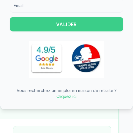
Formulaire d'inscription pour recevoir des informations sur le
t est un établissement de taille moyenne.
individuelles et 7 chambres doubles, offrant
t le budget.
VALIDER
 une partie du tarif dépendance
n des aides
Vous recherchez un emploi en maison de retraite ?
—
EHPAD Charles Gobert
Cliquez ici
des aides (APA, APL, ASH)
— tarifs pré-remplis avec