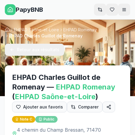
PapyBNB
Men
EHPAD Saône-et-Loire
EHPAD Romenay
Accueil
EHPAD Charles Guillot de Romenay
Retour aux résultats
EHPAD Charles Guillot de
Romenay
—
EHPAD
Romenay
(
EHPAD
Saône-et-Loire
)
Ajouter aux favoris
Comparer
Note
C
Public
4 chemin du Champ Bressan, 71470