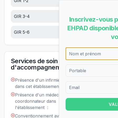
GIR 1-2
24.44
€/jour
GIR 3-4
15.51
€/jour
Inscrivez-vous p
EHPAD disponible
GIR 5-6
6.58
€/jour
vo
Services de soin et
d'accompagnement
Présence d'un infirmier de nuit
Non
disponible
dans cet établissement :
Formulaire d'inscription pour 
Présence d'un médecin
Non
disponible
coordonnateur dans
VAL
l'établissement :
Conventionnement avec un ou
Non