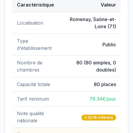
Caractéristique
Valeur
Données clés de
EHPAD Charles Guillot de Romenay
Romenay
,
Saône-et-
Localisation
Loire
(
71
)
Type
Public
d'établissement
Nombre de
80
(
80
simples,
0
chambres
doubles)
Capacité totale
80
places
Tarif minimum
78.34
€/jour
Note qualité
C
(2/18 critères)
nationale