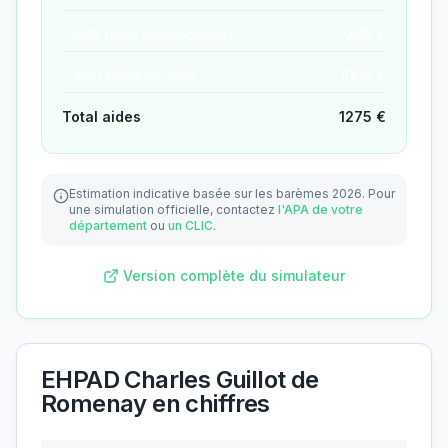
− APA (aide dépendance)
−
269
€
− ASH (aide sociale)
−
1006
€
Total aides
1275
€
Estimation indicative basée sur les barèmes 2026.
Pour
une simulation officielle, contactez
l'APA de votre
département
ou
un CLIC
.
Version complète du simulateur
EHPAD Charles Guillot de
Romenay
en chiffres