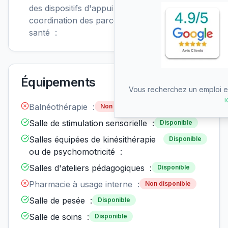
disponible
des dispositifs d'appui à la
coordination des parcours de
santé :
Équipements
Vous recherchez un emploi en
i
Balnéothérapie :
Non disponible
Salle de stimulation sensorielle :
Disponible
Salles équipées de kinésithérapie
Disponible
ou de psychomotricité :
Salles d'ateliers pédagogiques :
Disponible
Pharmacie à usage interne :
Non disponible
Salle de pesée :
Disponible
Salle de soins :
Disponible