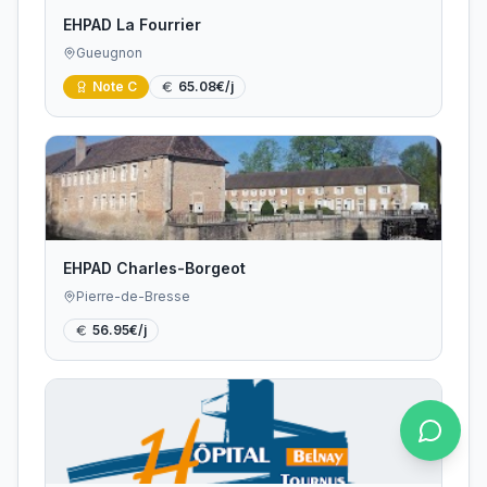
EHPAD La Fourrier
Gueugnon
Note
C
65.08
€/j
EHPAD Charles-Borgeot
Pierre-de-Bresse
56.95
€/j