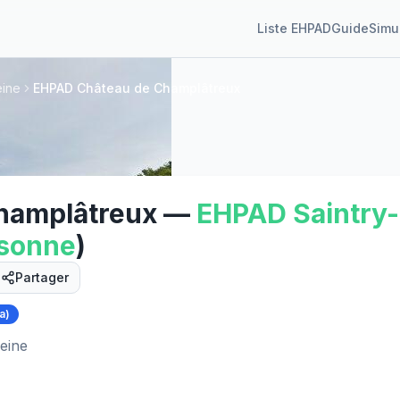
Liste EHPAD
Guide
Simu
eine
EHPAD Château de Champlâtreux
hamplâtreux
—
EHPAD
Saintry-
sonne
)
Partager
a)
Street View
eine