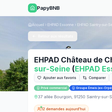
PapyBNB
Accueil
EHPAD Essonne
EHPAD Saintry-sur-S
Retour aux résultats
EHPAD Château de C
sur-Seine
(
EHPAD
Es
Ajouter aux favoris
Comparer
Privé commercial
Groupe Émeis (ex-Orpé
37 allée Bourgoin, 91250 Saintry-sur-S
12
demandes aujourd'hui