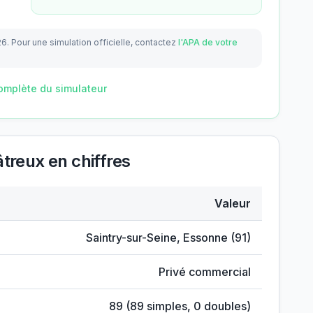
26.
Pour une simulation officielle, contactez
l'APA de votre
omplète du simulateur
treux
en chiffres
Valeur
mplâtreux
Saintry-sur-Seine
,
Essonne
(
91
)
Privé commercial
89
(
89
simples,
0
doubles)