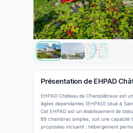
Présentation de
EHPAD Chât
EHPAD Château de Champlâtreux est un
âgées dépendantes (EHPAD) situé à Saint
Cet EHPAD est un établissement de statu
89 chambres simples, soit une capacité t
proposées incluent : hébergement perma