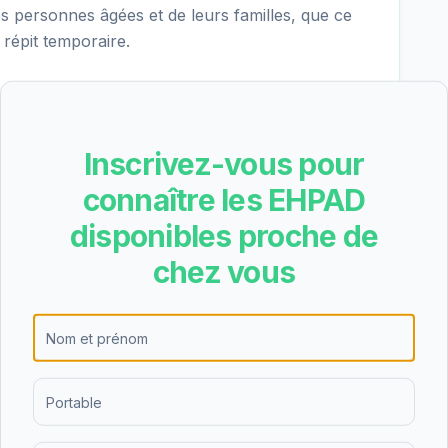
es personnes âgées et de leurs familles, que ce
répit temporaire.
âtreux obtient une note de 4.5/5 basée sur 35
'un haut niveau de satisfaction des résidents et
Inscrivez-vous pour
connaître les EHPAD
disponibles proche de
amplâtreux est un établissement de taille
chez vous
 89 chambres.
 une partie du tarif dépendance
n des aides