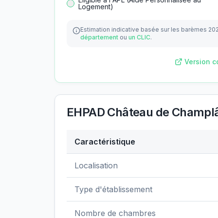
Logement)
Estimation indicative basée sur les barèmes 20
département
ou
un CLIC
.
Version c
EHPAD Château de Champlâ
Caractéristique
Données clés de
EHPAD Château de Cha
Localisation
Type d'établissement
Nombre de chambres