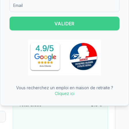
Formulaire d'inscription pour recevoir des informations sur le
—
EHPAD Château de Champlâtreux
VALIDER
des aides (APA, APL, ASH)
Reste à charge estimé
155
€
/mois
une
Tarif total mensuel
368
€
Vous recherchez un emploi en maison de retraite ?
− APA (aide dépendance)
−
213
€
Cliquez ici
Total aides
213
€