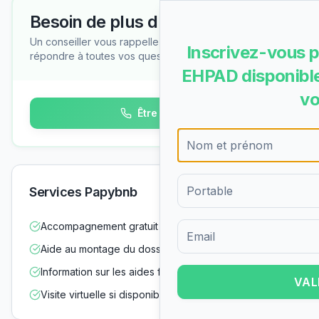
Besoin de plus d'informations ?
Un conseiller vous rappelle gratuitement pour
Inscrivez-vous p
répondre à toutes vos questions
EHPAD disponible
vo
Être rappelé
Services Papybnb
Accompagnement gratuit dans vos démarches
Formulaire d'inscription pour 
Aide au montage du dossier d'admission
Information sur les aides financières
VAL
Visite virtuelle si disponible