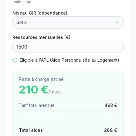
estimation
Niveau GIR (dépendance)
GIR 3
Ressources mensuelles (€)
Éligible à l'APL (Aide Personnalisée au Logement)
Reste à charge estimé
210
€
/mois
Tarif total mensuel
498
€
− APA (aide dépendance)
−
288
€
Total aides
288
€