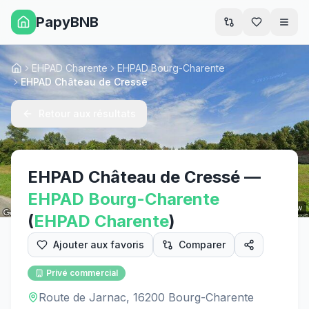
PapyBNB
Men
EHPAD Charente
EHPAD Bourg-Charente
Accueil
EHPAD Château de Cressé
Retour aux résultats
EHPAD Château de Cressé
—
EHPAD
Bourg-Charente
Street View
(
EHPAD
Charente
)
Ajouter aux favoris
Comparer
Privé commercial
Route de Jarnac, 16200 Bourg-Charente