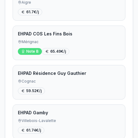
Aigre
61.7
€/j
EHPAD COS Les Fins Bois
Mérignac
Note
B
65.49
€/j
EHPAD Résidence Guy Gauthier
Cognac
59.52
€/j
EHPAD Gamby
Villebois-Lavalette
61.74
€/j