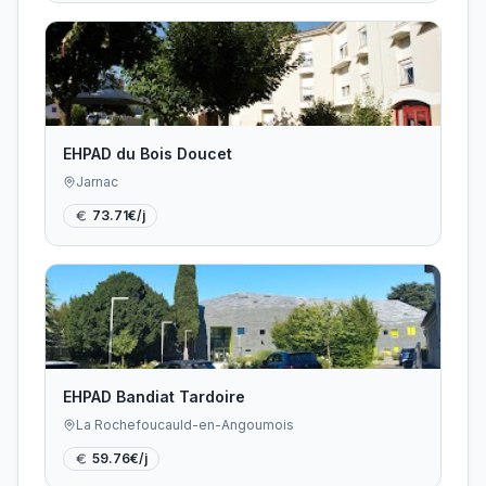
EHPAD du Bois Doucet
Jarnac
73.71
€/j
EHPAD Bandiat Tardoire
La Rochefoucauld-en-Angoumois
59.76
€/j