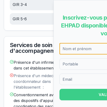
GIR 3-4
15.26
€/jour
Inscrivez-vous p
GIR 5-6
6.48
€/jour
EHPAD disponible
vo
Services de soin et
d'accompagnement
Présence d'un infirmier de nuit
Disponible
dans cet établissement :
Présence d'un médecin
Non
disponible
coordonnateur dans
Formulaire d'inscription pour 
l'établissement :
VAL
Conventionnement avec un ou
Disponible
des dispositifs d'appui à la
coordination des parcours de