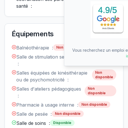
santé :
Équipements
Balnéothérapie :
Non disponible
Vous recherchez un emploi en
i
Salle de stimulation sensorielle
Non
disponible
:
Salles équipées de kinésithérapie
Non
disponible
ou de psychomotricité :
Salles d'ateliers pédagogiques
Non
disponible
:
Pharmacie à usage interne :
Non disponible
Salle de pesée :
Non disponible
Salle de soins :
Disponible