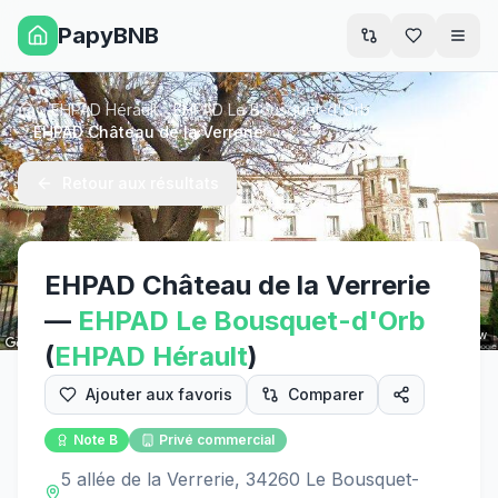
PapyBNB
Men
EHPAD Hérault
EHPAD Le Bousquet-d'Orb
Accueil
EHPAD Château de la Verrerie
Retour aux résultats
EHPAD Château de la Verrerie
—
EHPAD
Le Bousquet-d'Orb
Street View
(
EHPAD
Hérault
)
Ajouter aux favoris
Comparer
Note
B
Privé commercial
5 allée de la Verrerie, 34260 Le Bousquet-