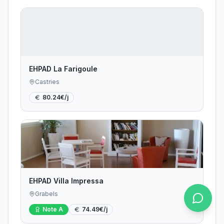
EHPAD La Farigoule
Castries
80.24
€/j
EHPAD Villa Impressa
Grabels
Note
A
74.49
€/j