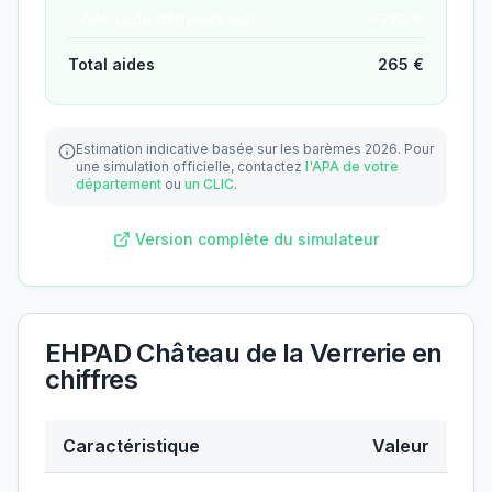
− APA (aide dépendance)
−
265
€
Total aides
265
€
Estimation indicative basée sur les barèmes 2026.
Pour
une simulation officielle, contactez
l'APA de votre
département
ou
un CLIC
.
Version complète du simulateur
EHPAD Château de la Verrerie
en
chiffres
Caractéristique
Valeur
Données clés de
EHPAD Château de la Verrerie