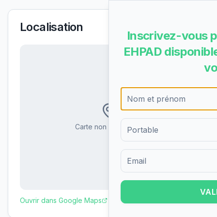
Localisation
Inscrivez-vous p
EHPAD disponible
vo
Carte non disponible
Formulaire d'inscription pour 
VAL
Ouvrir dans Google Maps