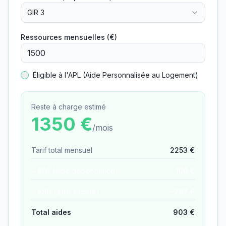
GIR 3
Ressources mensuelles (€)
Éligible à l'APL (Aide Personnalisée au Logement)
Reste à charge estimé
1350
€
/mois
Tarif total mensuel
2253
€
− APA (aide dépendance)
−
106
€
− ASH (aide sociale)
−
797
€
Total aides
903
€