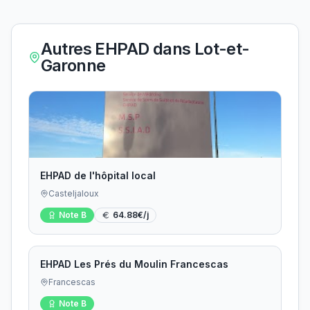
Autres EHPAD dans
Lot-et-
Garonne
EHPAD de l'hôpital local
Casteljaloux
Note
B
64.88
€/j
EHPAD Les Prés du Moulin Francescas
Francescas
Note
B