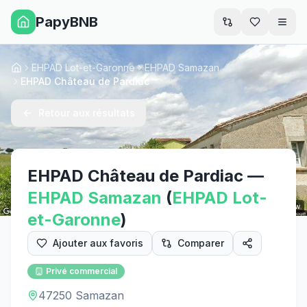
PapyBNB
Men
EHPAD Lot-et-Garonne
EHPAD Samazan
Accueil
EHPAD Château de Pardiac
Retour aux résultats
EHPAD Château de Pardiac
—
EHPAD
Samazan
(
EHPAD
Lot-
Street View
et-Garonne
)
Ajouter aux favoris
Comparer
Privé commercial
47250 Samazan