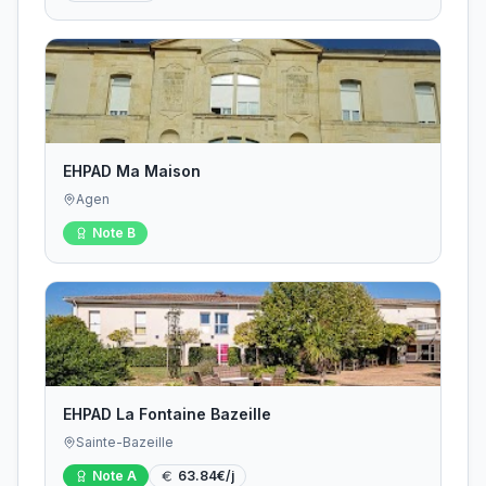
EHPAD Ma Maison
Agen
Note
B
EHPAD La Fontaine Bazeille
Sainte-Bazeille
Note
A
63.84
€/j