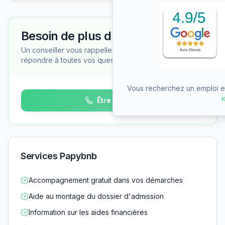
Besoin de plus d'informations ?
Un conseiller vous rappelle gratuitement pour
répondre à toutes vos questions
Vous recherchez un emploi en
i
Être rappelé
Services Papybnb
Accompagnement gratuit dans vos démarches
Aide au montage du dossier d'admission
Information sur les aides financières