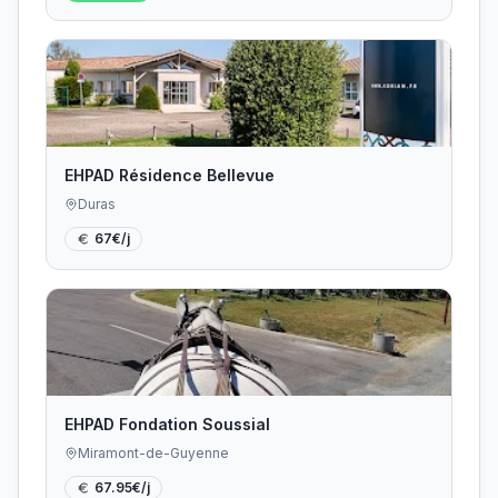
EHPAD Résidence Bellevue
Duras
67
€/j
EHPAD Fondation Soussial
Miramont-de-Guyenne
67.95
€/j