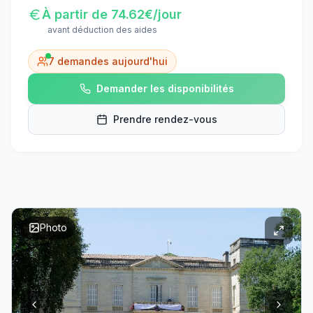
À partir de
74.62
€/jour
avant déduction des aides
7
demandes aujourd'hui
Demander les disponibilités
Prendre rendez-vous
Photo