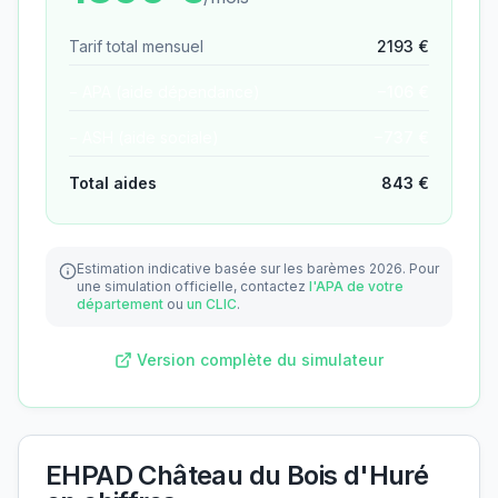
Tarif total mensuel
2193
€
− APA (aide dépendance)
−
106
€
− ASH (aide sociale)
−
737
€
Total aides
843
€
Estimation indicative basée sur les barèmes 2026.
Pour
une simulation officielle, contactez
l'APA de votre
département
ou
un CLIC
.
Version complète du simulateur
EHPAD Château du Bois d'Huré