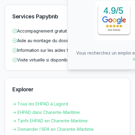
Services Papybnb
Accompagnement gratuit dans vos démarches
Aide au montage du dossier d'admission
Information sur les aides financières
Vous recherchez un emploi en
i
Visite virtuelle si disponible
Explorer
→ Tous les EHPAD à
Lagord
→ EHPAD dans
Charente-Maritime
→ Tarifs EHPAD en
Charente-Maritime
→ Demander l'APA en
Charente-Maritime