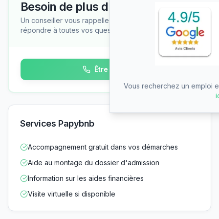
Besoin de plus d'informations ?
Un conseiller vous rappelle gratuitement pour
répondre à toutes vos questions
Être rappelé
Vous recherchez un emploi en
i
Services Papybnb
Accompagnement gratuit dans vos démarches
Aide au montage du dossier d'admission
Information sur les aides financières
Visite virtuelle si disponible