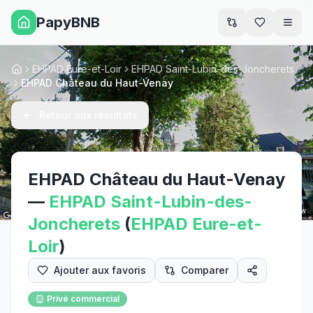
PapyBNB
Men
EHPAD Eure-et-Loir
EHPAD Saint-Lubin-des-Joncherets
Accueil
EHPAD Château du Haut-Venay
Retour aux résultats
EHPAD Château du Haut-Venay
—
EHPAD
Saint-Lubin-des-
Street View
Joncherets
(
EHPAD
Eure-et-
Loir
)
Ajouter aux favoris
Comparer
Privé commercial