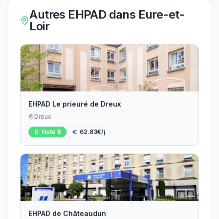
Autres EHPAD dans
Eure-et-
Loir
EHPAD Le prieuré de Dreux
Dreux
Note
B
62.83
€/j
EHPAD de Châteaudun