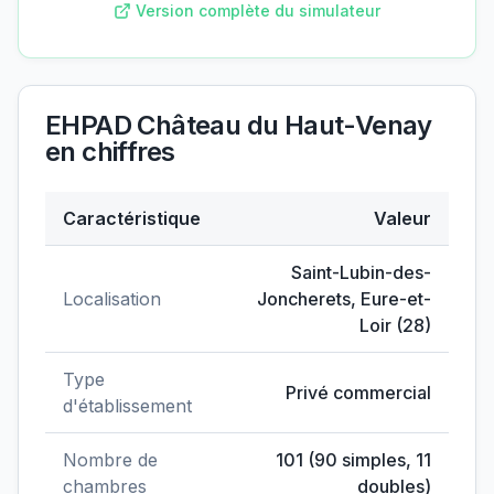
Version complète du simulateur
EHPAD Château du Haut-Venay
en chiffres
Caractéristique
Valeur
Données clés de
EHPAD Château du Haut-Venay
Saint-Lubin-des-
Localisation
Joncherets
,
Eure-et-
Loir
(
28
)
Type
Privé commercial
d'établissement
Nombre de
101
(
90
simples,
11
chambres
doubles)