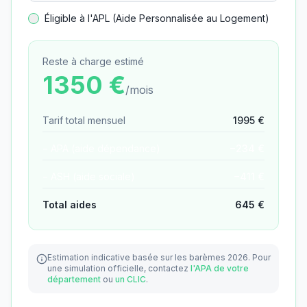
Éligible à l'APL (Aide Personnalisée au Logement)
Reste à charge estimé
1350
€
/mois
Tarif total mensuel
1995
€
− APA (aide dépendance)
−
234
€
− ASH (aide sociale)
−
411
€
Total aides
645
€
Estimation indicative basée sur les barèmes 2026.
Pour
une simulation officielle, contactez
l'APA de votre
département
ou
un CLIC
.