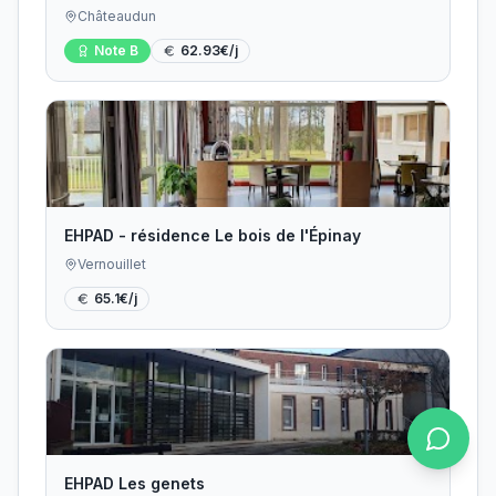
Châteaudun
Note
B
62.93
€/j
EHPAD - résidence Le bois de l'Épinay
Vernouillet
65.1
€/j
EHPAD Les genets