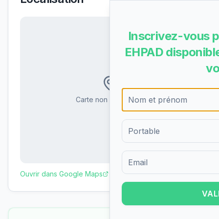
Inscrivez-vous p
EHPAD disponible
vo
Carte non disponible
Formulaire d'inscription pour 
Ouvrir dans Google Maps
VAL