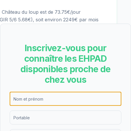
 Château du loup est de 73.75€/jour
IR 5/6 5.68€), soit environ 2249€ par mois
s. Ce tarif se situe dans la moyenne des EHPAD du
n Personnalisée d'Autonomie) peut couvrir une
e.
Inscrivez-vous pour
connaître les EHPAD
ébergement permanent, l'hébergement
disponibles proche de
 de nuit. Cette diversité d'offres permet de
chez vous
es personnes âgées et de leurs familles, que ce
répit temporaire.
btient une note de 3.5/5 basée sur 37 avis.
on globale des familles qui ont choisi cet