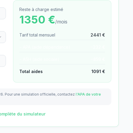
Reste à charge estimé
1350
€
/mois
Tarif total mensuel
2441
€
− APA (aide dépendance)
−
232
€
− ASH (aide sociale)
−
859
€
Total aides
1091
€
26.
Pour une simulation officielle, contactez
l'APA de votre
omplète du simulateur