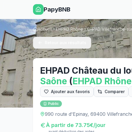
PapyBNB
Accueil
EHPAD Rhône
EHPAD Villefranche-su
Retour aux résultats
EHPAD Château du l
Saône
(
EHPAD
Rhône
Ajouter aux favoris
Comparer
Public
990 route d'Epinay, 69400 Villefranc
À partir de
73.75
€/jour
avant déduction des aides