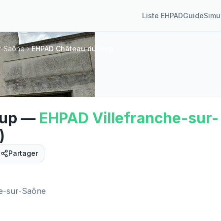
Liste EHPAD
Guide
Simu
r-Saône
EHPAD Château du loup
oup
—
EHPAD
Villefranche-sur-
)
Partager
Street View
he-sur-Saône