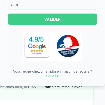
Formulaire d'inscription pour recevoir des informations sur le
up est un établissement de taille moyenne.
VALIDER
res.
ne partie du tarif dépendance
n des aides
Vous recherchez un emploi en maison de retraite ?
Cliquez ici
—
EHPAD Château du loup
des aides (APA, APL, ASH)
— tarifs pré-remplis avec