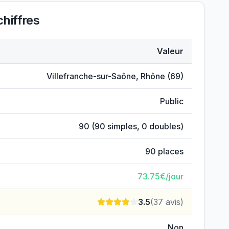
hiffres
Valeur
p
Villefranche-sur-Saône
,
Rhône
(
69
)
Public
90
(
90
simples,
0
doubles)
90
places
73.75
€/jour
3.5
(
37
avis)
Non