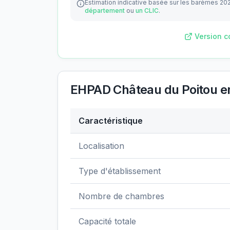
Estimation indicative basée sur les barèmes 20
département
ou
un CLIC
.
Version c
EHPAD Château du Poitou
en
Caractéristique
Données clés de
EHPAD Château du Poi
Localisation
Type d'établissement
Nombre de chambres
Capacité totale