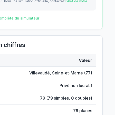
26.
Pour une simulation officielle, contactez
l'APA de votre
omplète du simulateur
 chiffres
Valeur
tou
Villevaudé
,
Seine-et-Marne
(
77
)
Privé non lucratif
79
(
79
simples,
0
doubles)
79
places