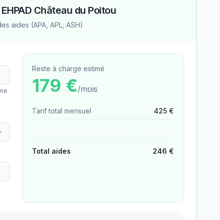
—
EHPAD Château du Poitou
des aides (APA, APL, ASH)
Reste à charge estimé
179
€
/mois
une
Tarif total mensuel
425
€
− APA (aide dépendance)
−
246
€
Total aides
246
€