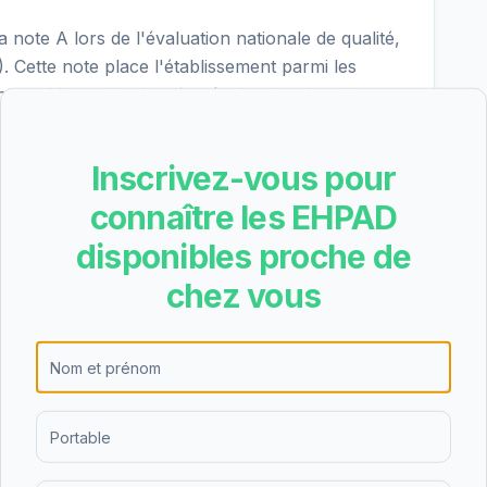
ote A lors de l'évaluation nationale de qualité,
). Cette note place l'établissement parmi les
e-et-Marne. La dernière évaluation date du
Inscrivez-vous pour
connaître les EHPAD
re les résultats suivants pour EHPAD Château du
- excellent), nutrition (3.9/4 - excellent), cadre
disponibles proche de
(3.6/4 - excellent). Les points forts de
chez vous
iés dans les critères les mieux notés.
'hébergement permanent, l'hébergement
 de nuit. Cette diversité d'offres permet de
es personnes âgées et de leurs familles, que ce
répit temporaire.