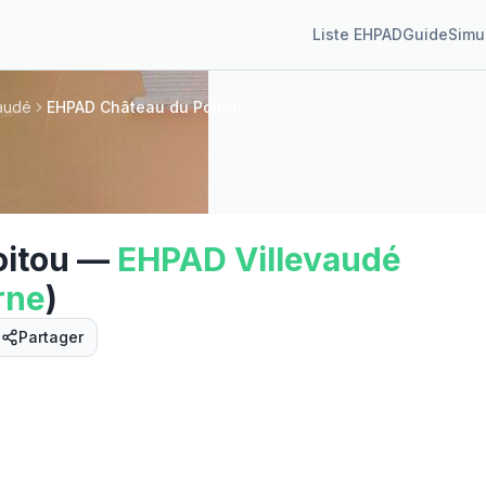
Liste EHPAD
Guide
Simu
audé
EHPAD Château du Poitou
itou
—
EHPAD
Villevaudé
rne
)
Partager
Street View