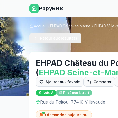
PapyBNB
Accueil
EHPAD Seine-et-Marne
EHPAD Villev
Retour aux résultats
EHPAD Château du Po
(
EHPAD
Seine-et-Ma
Ajouter aux favoris
Comparer
Note
A
Privé non lucratif
Rue du Poitou, 77410 Villevaudé
9
demandes aujourd'hui