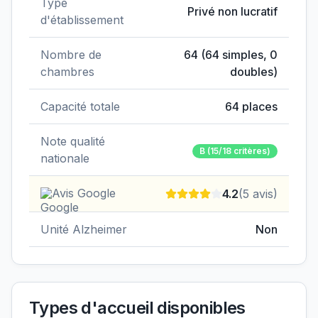
Type
Privé non lucratif
d'établissement
Nombre de
64
(
64
simples,
0
chambres
doubles)
Capacité totale
64
places
Note qualité
B
(15/18 critères)
nationale
Avis Google
4.2
(
5
avis)
Unité Alzheimer
Non
Types d'accueil disponibles