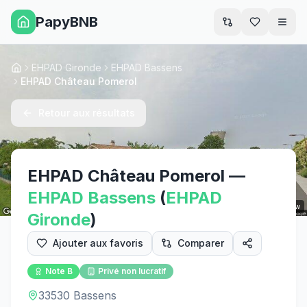
PapyBNB
Men
EHPAD Gironde
EHPAD Bassens
Accueil
EHPAD Château Pomerol
Retour aux résultats
EHPAD Château Pomerol
—
EHPAD
Bassens
(
EHPAD
Street View
Gironde
)
Ajouter aux favoris
Comparer
Note
B
Privé non lucratif
33530 Bassens