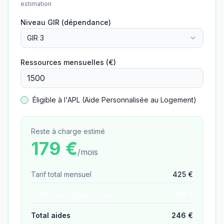
estimation
Niveau GIR (dépendance)
GIR 3
Ressources mensuelles (€)
Éligible à l'APL (Aide Personnalisée au Logement)
Reste à charge estimé
179
€
/mois
Tarif total mensuel
425
€
− APA (aide dépendance)
−
246
€
Total aides
246
€