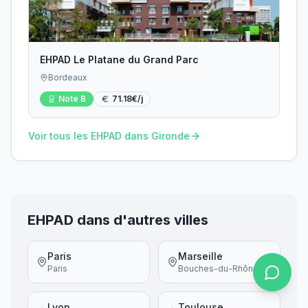
EHPAD Le Platane du Grand Parc
Bordeaux
Note
B
71.18
€/j
Voir tous les EHPAD dans
Gironde
EHPAD dans d'autres villes
Paris
Marseille
Paris
Bouches-du-Rhône
Lyon
Toulouse