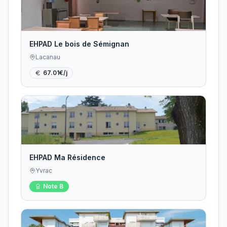
EHPAD Le bois de Sémignan
Lacanau
67.01
€/j
EHPAD Ma Résidence
Yvrac
Note
B