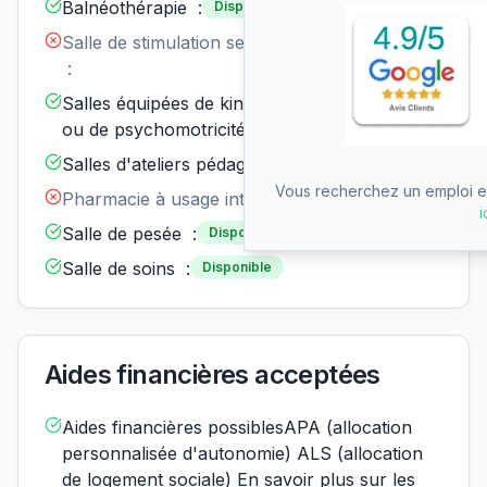
Balnéothérapie :
Disponible
Salle de stimulation sensorielle
Non
disponible
:
Salles équipées de kinésithérapie
Disponible
ou de psychomotricité :
Salles d'ateliers pédagogiques :
Disponible
Vous recherchez un emploi en
Pharmacie à usage interne :
Non disponible
i
Salle de pesée :
Disponible
Salle de soins :
Disponible
Aides financières acceptées
Aides financières possiblesAPA (allocation
personnalisée d'autonomie) ALS (allocation
de logement sociale) En savoir plus sur les