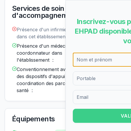
Services de soin et
d'accompagnement
Inscrivez-vous p
Présence d'un infirmier de nuit
Non
EHPAD disponible
disponible
dans cet établissement :
vo
Présence d'un médecin
Disponible
coordonnateur dans
l'établissement :
Conventionnement avec un ou
Disponible
des dispositifs d'appui à la
coordination des parcours de
santé :
Formulaire d'inscription pour 
VAL
Équipements