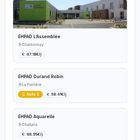
EHPAD L’Assemblée
Chantonnay
67.18
€/j
EHPAD Durand Robin
La Ferrière
Note
C
58.41
€/j
EHPAD Aquarelle
Challans
68.95
€/j