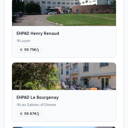
EHPAD Henry Renaud
Luçon
59.75
€/j
EHPAD Le Bourgenay
Les Sables-d'Olonne
59.67
€/j