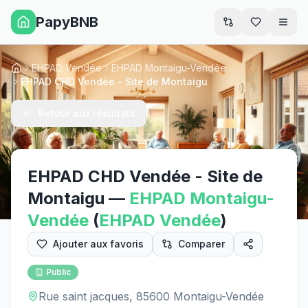
PapyBNB
Men
EHPAD Vendée
EHPAD Montaigu-Vendée
Accueil
EHPAD CHD Vendée - Site de Montaigu
Retour aux résultats
EHPAD CHD Vendée - Site de
Montaigu
—
EHPAD
Montaigu-
Vendée
(
EHPAD
Vendée
)
Ajouter aux favoris
Comparer
Public
Rue saint jacques, 85600 Montaigu-Vendée