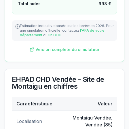
Total aides
998
€
Estimation indicative basée sur les barèmes 2026.
Pour
une simulation officielle, contactez
l'APA de votre
département
ou
un CLIC
.
Version complète du simulateur
EHPAD CHD Vendée - Site de
Montaigu
en chiffres
Caractéristique
Valeur
Données clés de
EHPAD CHD Vendée - Site de Mont
Montaigu-Vendée
,
Localisation
Vendée
(
85
)