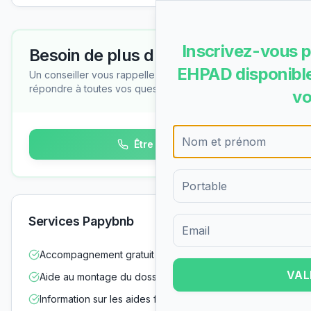
Inscrivez-vous p
Besoin de plus d'informations ?
EHPAD disponible
Un conseiller vous rappelle gratuitement pour
répondre à toutes vos questions
vo
Être rappelé
Services Papybnb
Formulaire d'inscription pour 
Accompagnement gratuit dans vos démarches
VAL
Aide au montage du dossier d'admission
Information sur les aides financières