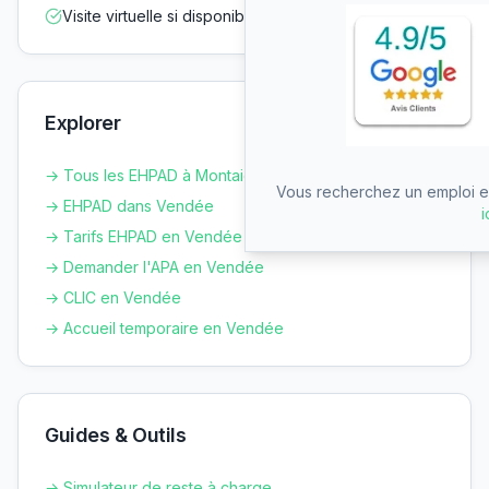
Visite virtuelle si disponible
Explorer
→ Tous les EHPAD à
Montaigu-Vendée
Vous recherchez un emploi en
→ EHPAD dans
Vendée
i
→ Tarifs EHPAD en
Vendée
→ Demander l'APA en
Vendée
→ CLIC en
Vendée
→ Accueil temporaire en
Vendée
Guides & Outils
→ Simulateur de reste à charge