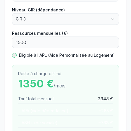
Niveau GIR (dépendance)
GIR 3
Ressources mensuelles (€)
Éligible à l'APL (Aide Personnalisée au Logement)
Reste à charge estimé
1350
€
/mois
Tarif total mensuel
2348
€
− APA (aide dépendance)
−
265
€
− ASH (aide sociale)
−
733
€