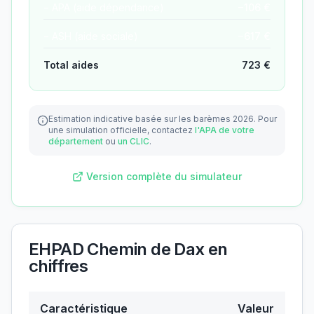
− APA (aide dépendance)
−
106
€
− ASH (aide sociale)
−
617
€
Total aides
723
€
Estimation indicative basée sur les barèmes 2026.
Pour
une simulation officielle, contactez
l'APA de votre
département
ou
un CLIC
.
Version complète du simulateur
EHPAD Chemin de Dax
en
chiffres
Caractéristique
Valeur