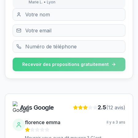
Marie L. • Lyon
Recevoir des propositions gratuitement
Avis Google
2.5
(
12
avis)
florence emma
il y a 3 ans
Mouroir vous avez dit mouroir ? C'est