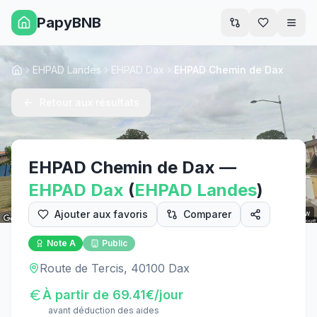
PapyBNB
Men
EHPAD Landes
EHPAD Dax
EHPAD Chemin de Dax
Accueil
Retour aux résultats
EHPAD Chemin de Dax
—
EHPAD
Dax
(
EHPAD
Landes
)
Ajouter aux favoris
Comparer
Street View
Note
A
Public
Route de Tercis, 40100 Dax
À partir de
69.41
€/jour
avant déduction des aides