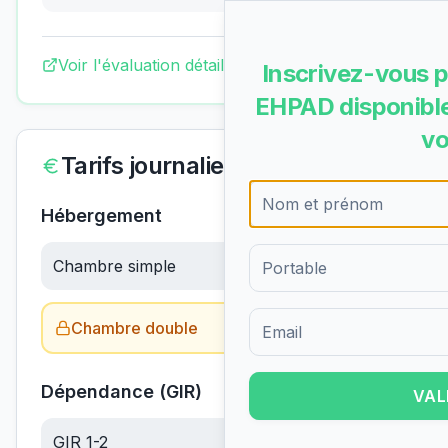
Voir l'évaluation détaillée complète
Inscrivez-vous p
EHPAD disponible
vo
Tarifs journaliers
Hébergement
Chambre simple
63.31
€/jour
Chambre double
Obtenir le tarif →
Formulaire d'inscription pour 
Dépendance (GIR)
VAL
GIR 1-2
6.10
€/jour