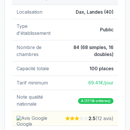
Données clés de
EHPAD Chemin de Dax
Localisation
Dax
,
Landes
(
40
)
Type
Public
d'établissement
Nombre de
84
(
68
simples,
16
chambres
doubles)
Capacité totale
100
places
Tarif minimum
69.41
€/jour
Note qualité
A
(17/18 critères)
nationale
Avis Google
2.5
(
12
avis)