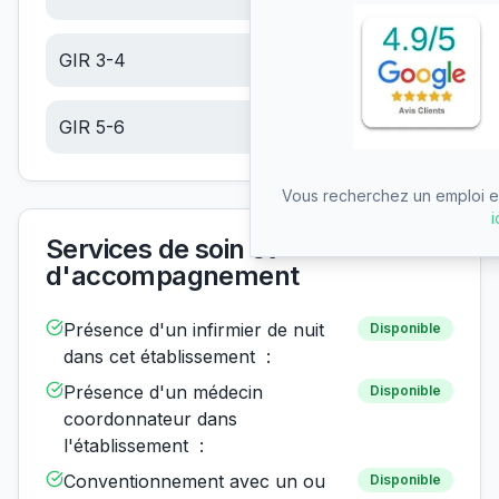
GIR 3-4
6.10
€/jour
GIR 5-6
6.10
€/jour
Vous recherchez un emploi en
i
Services de soin et
d'accompagnement
Présence d'un infirmier de nuit
Disponible
dans cet établissement :
Présence d'un médecin
Disponible
coordonnateur dans
l'établissement :
Conventionnement avec un ou
Disponible