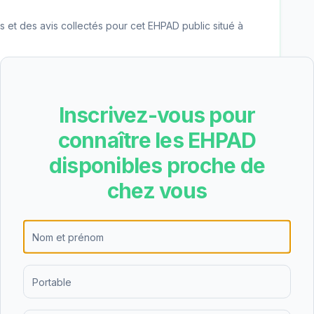
les et des avis collectés pour cet EHPAD
public
situé à
Chenier Centre hospitalier de Limoux Quillan est
Inscrivez-vous pour
+ dépendance GIR 5/6 6.10€), soit environ
es financières. Ce tarif est inférieur à la
connaître les EHPAD
 option financièrement accessible dans le Aude.
disponibles proche de
onomie) peut couvrir une partie significative du
chez vous
 Limoux Quillan propose l'hébergement
'accueil de nuit. Cette diversité d'offres permet
s des personnes âgées et de leurs familles, que ce
répit temporaire.