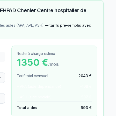
EHPAD Chenier Centre hospitalier de
des aides (APA, APL, ASH)
— tarifs pré-remplis avec
Reste à charge estimé
1350
€
/mois
Tarif total mensuel
2043
€
− APA (aide dépendance)
−
106
€
− ASH (aide sociale)
−
587
€
Total aides
693
€