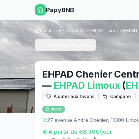
PapyBNB
Accueil
EHPAD Aude
EHPAD Limoux
EHPAD C
Retour aux résultats
EHPAD Chenier Centre
—
EHPAD
Limoux
(
E
Ajouter aux favoris
Comparer
Public
27 avenue André Chénier, 11300 Limo
À partir de
68.30
€/jour
avant déduction des aides