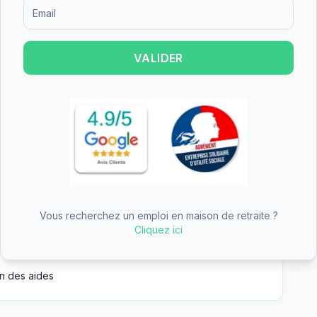
Formulaire d'inscription pour recevoir des informations sur le
pitalier de Limoux Quillan obtient une note de
VALIDER
nt mitigés, il est recommandé de visiter
pre opinion.
 hospitalier de Limoux Quillan est un
ablissement propose 83 chambres individuelles et
choix selon les préférences et le budget.
Vous recherchez un emploi en maison de retraite ?
Cliquez ici
e partie du tarif dépendance
n des aides