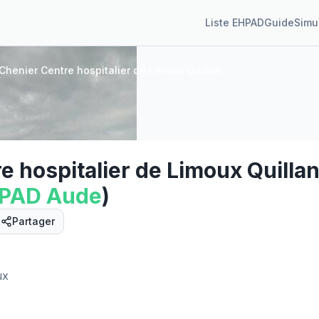
Liste EHPAD
Guide
Simu
henier Centre hospitalier de Limoux Quillan
 hospitalier de Limoux Quilla
HPAD
Aude
)
Partager
Street View
ux