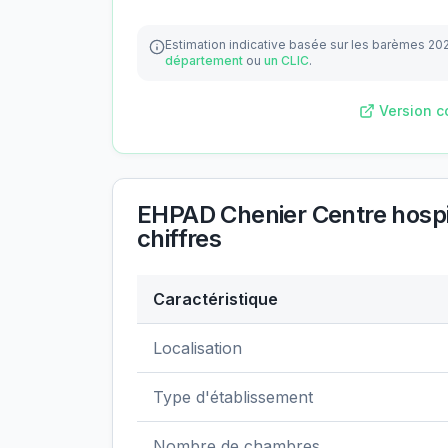
Estimation indicative basée sur les barèmes 20
département
ou
un CLIC
.
Version c
EHPAD Chenier Centre hospit
chiffres
Caractéristique
Données clés de
EHPAD Chenier Centre h
Localisation
Type d'établissement
Nombre de chambres