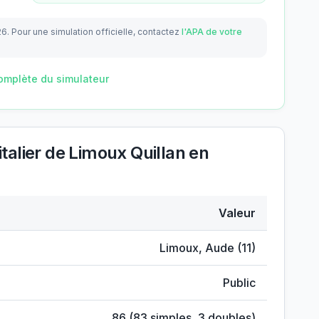
26.
Pour une simulation officielle, contactez
l'APA de votre
omplète du simulateur
alier de Limoux Quillan
en
Valeur
ospitalier de Limoux Quillan
Limoux
,
Aude
(
11
)
Public
86
(
83
simples,
3
doubles)