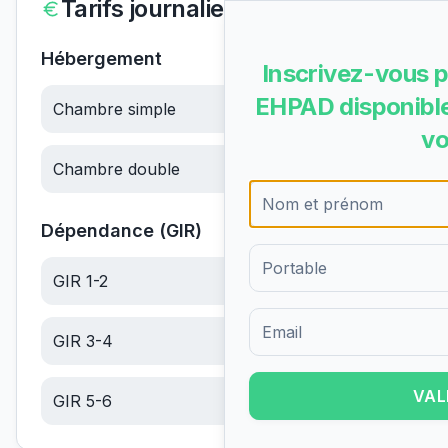
Tarifs journaliers
Hébergement
Inscrivez-vous p
EHPAD disponible
Chambre simple
67.26
€/jour
vo
Chambre double
63.90
€/jour
Dépendance (GIR)
GIR 1-2
22.56
€/jour
GIR 3-4
14.32
€/jour
Formulaire d'inscription pour 
VAL
GIR 5-6
6.05
€/jour