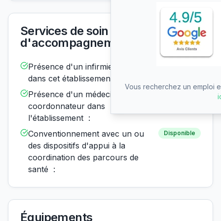
Services de soin et
d'accompagnement
Présence d'un infirmier de nuit
Disponible
dans cet établissement :
Vous recherchez un emploi en
Présence d'un médecin
Disponible
i
coordonnateur dans
l'établissement :
Conventionnement avec un ou
Disponible
des dispositifs d'appui à la
coordination des parcours de
santé :
Équipements