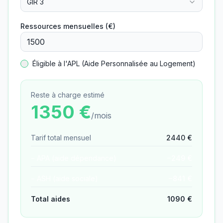
GIR 3
Ressources mensuelles (€)
Éligible à l'APL (Aide Personnalisée au Logement)
Reste à charge estimé
1350
€
/mois
Tarif total mensuel
2440
€
− APA (aide dépendance)
−
249
€
− ASH (aide sociale)
−
841
€
Total aides
1090
€