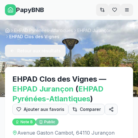
PapyBNB
Men
EHPAD Pyrénées-Atlantiques
EHPAD Jurançon
Accueil
EHPAD Clos des Vignes
Retour aux résultats
EHPAD Clos des Vignes
—
EHPAD
Jurançon
(
EHPAD
Street View
Pyrénées-Atlantiques
)
Ajouter aux favoris
Comparer
Note
B
Public
Avenue Gaston Cambot, 64110 Jurançon