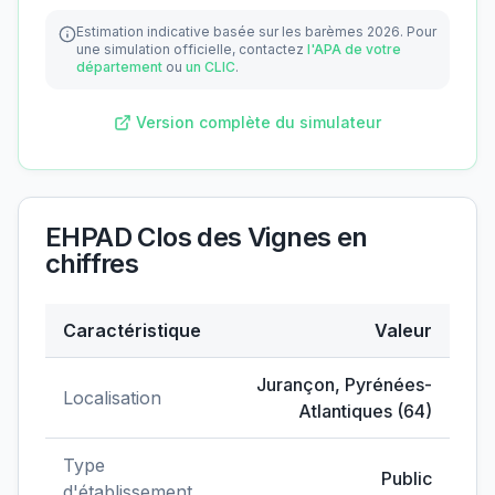
Estimation indicative basée sur les barèmes 2026.
Pour
une simulation officielle, contactez
l'APA de votre
département
ou
un CLIC
.
Version complète du simulateur
EHPAD Clos des Vignes
en
chiffres
Caractéristique
Valeur
Données clés de
EHPAD Clos des Vignes
Jurançon
,
Pyrénées-
Localisation
Atlantiques
(
64
)
Type
Public
d'établissement