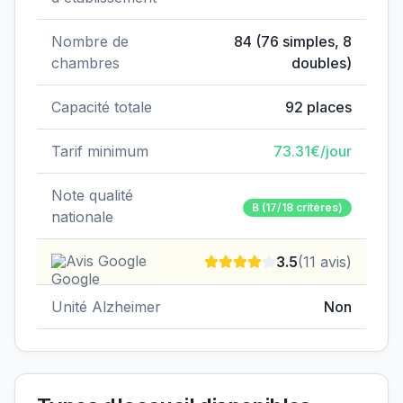
Nombre de
84
(
76
simples,
8
chambres
doubles)
Capacité totale
92
places
Tarif minimum
73.31
€/jour
Note qualité
B
(17/18 critères)
nationale
Avis Google
3.5
(
11
avis)
Unité Alzheimer
Non