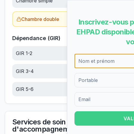
Chambre simple
95.21
€/jour
Chambre double
Obtenir le tarif →
Inscrivez-vous p
EHPAD disponible
Dépendance (GIR)
vo
GIR 1-2
24.56
€/jour
GIR 3-4
15.59
€/jour
GIR 5-6
6.61
€/jour
Formulaire d'inscription pour 
VAL
Services de soin et
d'accompagnement