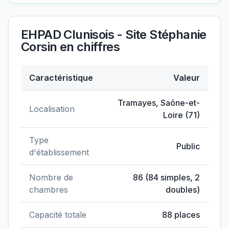
EHPAD Clunisois - Site Stéphanie
Corsin
en chiffres
Caractéristique
Valeur
Données clés de
EHPAD Clunisois - Site Stéphanie C
Tramayes
,
Saône-et-
Localisation
Loire
(
71
)
Type
Public
d'établissement
Nombre de
86
(
84
simples,
2
chambres
doubles)
Capacité totale
88
places