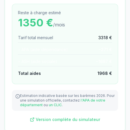
Reste à charge estimé
1350
€
/mois
Tarif total mensuel
3318
€
− APA (aide dépendance)
−
271
€
− ASH (aide sociale)
−
1697
€
Total aides
1968
€
Estimation indicative basée sur les barèmes 2026.
Pour
une simulation officielle, contactez
l'APA de votre
département
ou
un CLIC
.
Version complète du simulateur