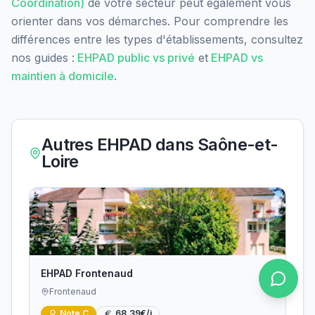
Coordination)
de votre secteur peut également vous
orienter dans vos démarches. Pour comprendre les
différences entre les types d'établissements, consultez
nos guides :
EHPAD public vs privé
et
EHPAD vs
maintien à domicile
.
Autres EHPAD dans
Saône-et-
Loire
EHPAD Frontenaud
Frontenaud
Note
C
68.39
€/j