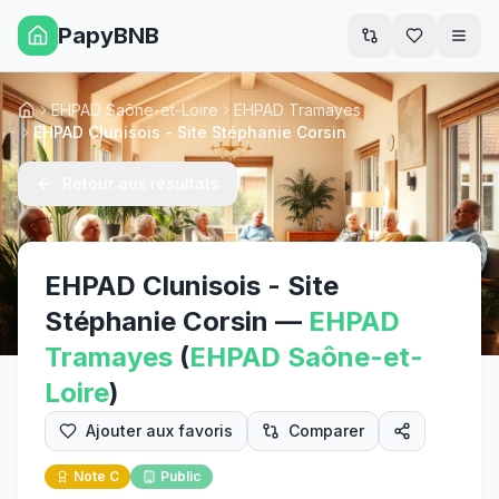
PapyBNB
Men
EHPAD Saône-et-Loire
EHPAD Tramayes
Accueil
EHPAD Clunisois - Site Stéphanie Corsin
Retour aux résultats
EHPAD Clunisois - Site
Stéphanie Corsin
—
EHPAD
Tramayes
(
EHPAD
Saône-et-
Loire
)
Ajouter aux favoris
Comparer
Note
C
Public