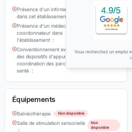
Présence d'un infirmier de nuit
Non
disponible
dans cet établissement :
Présence d'un médecin
Non
disponible
coordonnateur dans
l'établissement :
Conventionnement avec un ou
Non
Vous recherchez un emploi en
disponible
des dispositifs d'appui à la
i
coordination des parcours de
santé :
Équipements
Balnéothérapie :
Non disponible
Salle de stimulation sensorielle
Non
disponible
: