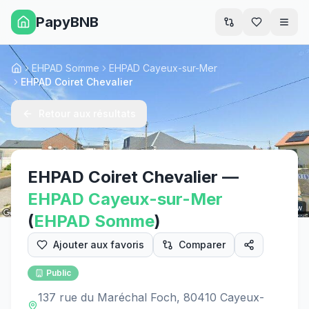
PapyBNB
Men
EHPAD Somme
EHPAD Cayeux-sur-Mer
Accueil
EHPAD Coiret Chevalier
Retour aux résultats
EHPAD Coiret Chevalier
—
EHPAD
Cayeux-sur-Mer
Street View
(
EHPAD
Somme
)
Ajouter aux favoris
Comparer
Public
137 rue du Maréchal Foch, 80410 Cayeux-