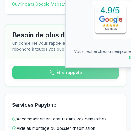
Ouvrir dans Google Maps
Besoin de plus d'informations ?
Un conseiller vous rappelle gratuitement pour
répondre à toutes vos questions
Vous recherchez un emploi en
i
Être rappelé
Services Papybnb
Accompagnement gratuit dans vos démarches
Aide au montage du dossier d'admission