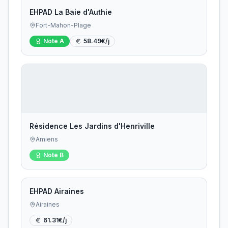
EHPAD La Baie d'Authie
Fort-Mahon-Plage
Note
A
58.49
€/j
Résidence Les Jardins d'Henriville
Amiens
Note
B
EHPAD Airaines
Airaines
61.31
€/j