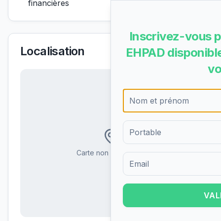
financières
Inscrivez-vous p
Localisation
EHPAD disponible
vo
Carte non disponible
Formulaire d'inscription pour 
VAL