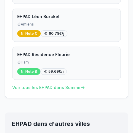
EHPAD Léon Burckel
Amiens
Note
C
60.78
€/j
EHPAD Résidence Fleurie
Ham
Note
B
59.69
€/j
Voir tous les EHPAD dans
Somme
EHPAD dans d'autres villes