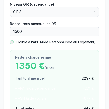
Niveau GIR (dépendance)
GIR 3
Ressources mensuelles (€)
Éligible à l'APL (Aide Personnalisée au Logement)
Reste à charge estimé
1350
€
/mois
Tarif total mensuel
2297
€
− APA (aide dépendance)
−
271
€
− ASH (aide sociale)
−
677
€
Total aides
947
€