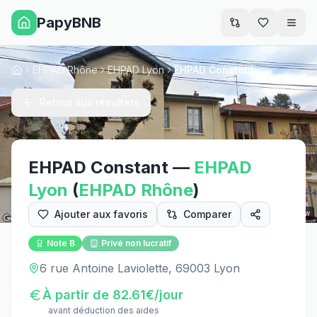
PapyBNB
Men
EHPAD Rhône
EHPAD Lyon
EHPAD Constant
Accueil
Retour aux résultats
EHPAD Constant
—
EHPAD
Lyon
(
EHPAD
Rhône
)
Ajouter aux favoris
Comparer
Street View
Note
B
Privé non lucratif
6 rue Antoine Laviolette, 69003 Lyon
À partir de
82.61
€/jour
avant déduction des aides