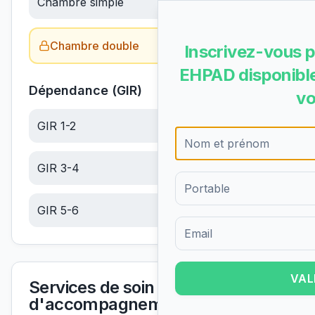
Chambre simple
76.51
€/jour
Chambre double
Obtenir le tarif →
Inscrivez-vous p
EHPAD disponible
Dépendance (GIR)
vo
GIR 1-2
6.10
€/jour
GIR 3-4
6.10
€/jour
GIR 5-6
6.10
€/jour
Formulaire d'inscription pour 
VAL
Services de soin et
d'accompagnement