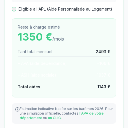
Éligible à l'APL (Aide Personnalisée au Logement)
Reste à charge estimé
1350
€
/mois
Tarif total mensuel
2493
€
− APA (aide dépendance)
−
106
€
− ASH (aide sociale)
−
1037
€
Total aides
1143
€
Estimation indicative basée sur les barèmes 2026.
Pour
une simulation officielle, contactez
l'APA de votre
département
ou
un CLIC
.