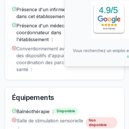
Présence d'un infirmier de nuit
Disponible
dans cet établissement :
Présence d'un médecin
Disponible
coordonnateur dans
l'établissement :
Conventionnement avec un ou
Non
Vous recherchez un emploi en
disponible
des dispositifs d'appui à la
i
coordination des parcours de
santé :
Équipements
Balnéothérapie :
Disponible
Salle de stimulation sensorielle
Non
disponible
: