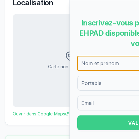
Localisation
Inscrivez-vous p
EHPAD disponible
vo
Carte non disponible
Formulaire d'inscription pour 
Ouvrir dans Google Maps
VAL