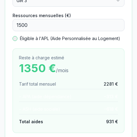
GIR 3
Ressources mensuelles (€)
Éligible à l'APL (Aide Personnalisée au Logement)
Reste à charge estimé
1350
€
/mois
Tarif total mensuel
2281
€
− APA (aide dépendance)
−
313
€
− ASH (aide sociale)
−
618
€
Total aides
931
€