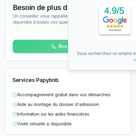
Besoin de plus d'informations ?
Un conseiller vous rappelle gratuitement pour
répondre à toutes vos questions
Être rappelé
Vous recherchez un emploi en
i
Services Papybnb
Accompagnement gratuit dans vos démarches
Aide au montage du dossier d'admission
Information sur les aides financières
Visite virtuelle si disponible