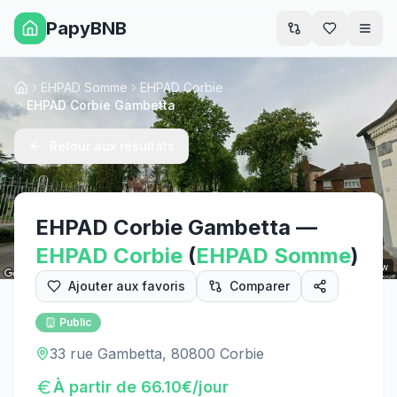
PapyBNB
Men
EHPAD Somme
EHPAD Corbie
Accueil
EHPAD Corbie Gambetta
Retour aux résultats
EHPAD Corbie Gambetta
—
EHPAD
Corbie
(
EHPAD
Somme
)
Street View
Ajouter aux favoris
Comparer
Public
33 rue Gambetta, 80800 Corbie
À partir de
66.10
€/jour