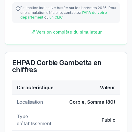
Estimation indicative basée sur les barèmes 2026.
Pour
une simulation officielle, contactez
l'APA de votre
département
ou
un CLIC
.
Version complète du simulateur
EHPAD Corbie Gambetta
en
chiffres
Caractéristique
Valeur
Données clés de
EHPAD Corbie Gambetta
Localisation
Corbie
,
Somme
(
80
)
Type
Public
d'établissement