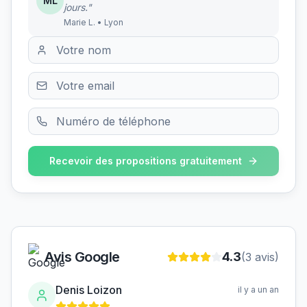
ML
jours."
Marie L. • Lyon
Recevoir des propositions gratuitement
Avis Google
4.3
(
3
avis)
Denis Loizon
il y a un an