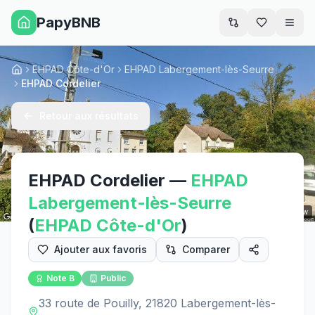
PapyBNB
Men
EHPAD Côte-d'Or
EHPAD Labergement-lès-Seurre
Accueil
EHPAD Cordelier
Retour aux résultats
EHPAD Cordelier
—
EHPAD
Labergement-lès-Seurre
Street View
(
EHPAD
Côte-d'Or
)
Ajouter aux favoris
Comparer
Note
B
Public
33 route de Pouilly, 21820 Labergement-lès-