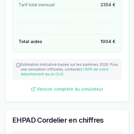
Tarif total mensuel
2354
€
− APA (aide dépendance)
−
251
€
− ASH (aide sociale)
−
753
€
Total aides
1004
€
Estimation indicative basée sur les barèmes 2026.
Pour
une simulation officielle, contactez
l'APA de votre
département
ou
un CLIC
.
Version complète du simulateur
EHPAD Cordelier
en chiffres