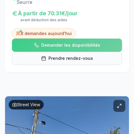
Seurre
À partir de
70.31
€/jour
avant déduction des aides
8
demandes aujourd'hui
Demander les disponibilités
Prendre rendez-vous
Street View