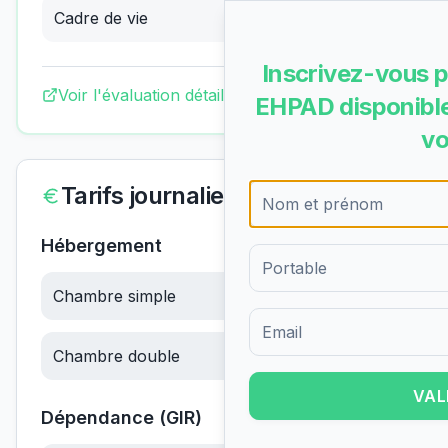
Cadre de vie
3.53
/4
(
Excellent
)
Inscrivez-vous p
Voir l'évaluation détaillée complète
EHPAD disponible
vo
Tarifs journaliers
Hébergement
Chambre simple
64.17
€/jour
Formulaire d'inscription pour 
Chambre double
58.33
€/jour
VAL
Dépendance (GIR)