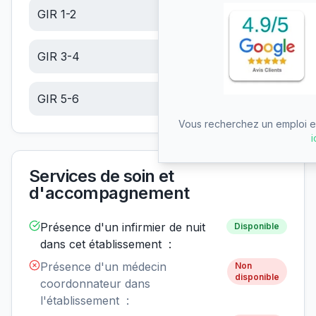
GIR 1-2
22.78
€/jour
GIR 3-4
14.46
€/jour
GIR 5-6
6.14
€/jour
Vous recherchez un emploi en
i
Services de soin et
d'accompagnement
Présence d'un infirmier de nuit
Disponible
dans cet établissement :
Présence d'un médecin
Non
disponible
coordonnateur dans
l'établissement :