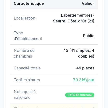
Caractéristique
Valeur
Données clés de
EHPAD Cordelier
Labergement-lès-
Localisation
Seurre
,
Côte-d'Or
(
21
)
Type
Public
d'établissement
Nombre de
45
(
41
simples,
4
chambres
doubles)
Capacité totale
49
places
Tarif minimum
70.31
€/jour
Note qualité
B
(16/18 critères)
nationale