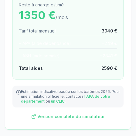
Reste à charge estimé
1350
€
/mois
Tarif total mensuel
3940
€
− APA (aide dépendance)
−
249
€
− ASH (aide sociale)
−
2341
€
Total aides
2590
€
Estimation indicative basée sur les barèmes 2026.
Pour
une simulation officielle, contactez
l'APA de votre
département
ou
un CLIC
.
Version complète du simulateur