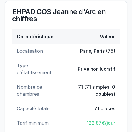
EHPAD COS Jeanne d'Arc
en
chiffres
Caractéristique
Valeur
Données clés de
EHPAD COS Jeanne d'Arc
Localisation
Paris
,
Paris
(
75
)
Type
Privé non lucratif
d'établissement
Nombre de
71
(
71
simples,
0
chambres
doubles)
Capacité totale
71
places
Tarif minimum
122.87
€/jour