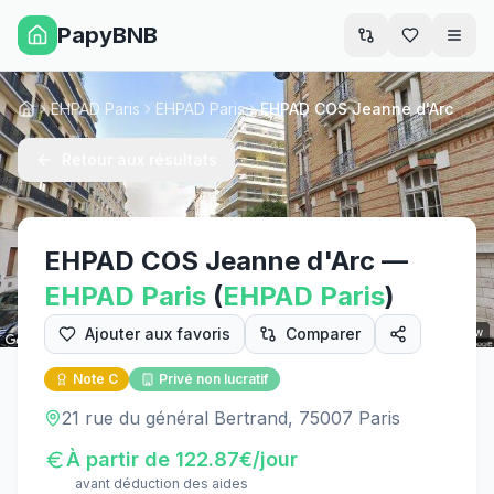
PapyBNB
Men
EHPAD Paris
EHPAD Paris
EHPAD COS Jeanne d'Arc
Accueil
Retour aux résultats
EHPAD COS Jeanne d'Arc
—
EHPAD
Paris
(
EHPAD
Paris
)
Ajouter aux favoris
Comparer
Street View
Note
C
Privé non lucratif
21 rue du général Bertrand, 75007 Paris
À partir de
122.87
€/jour
avant déduction des aides