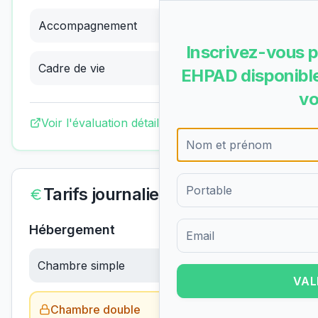
Accompagnement
3.50
/4
(
Excellent
)
Inscrivez-vous p
Cadre de vie
3.13
/4
(
Bon
)
EHPAD disponible
vo
Voir l'évaluation détaillée complète
Tarifs journaliers
Hébergement
Formulaire d'inscription pour 
Chambre simple
116.79
€/jour
VAL
Chambre double
Obtenir le tarif →