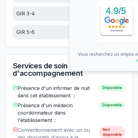
GIR 3-4
14.07
€/jour
GIR 5-6
5.97
€/jour
Vous recherchez un emploi en
i
Services de soin et
d'accompagnement
Présence d'un infirmier de nuit
Disponible
dans cet établissement :
Présence d'un médecin
Disponible
coordonnateur dans
l'établissement :
Conventionnement avec un ou
Non
disponible
des dispositifs d'appui à la