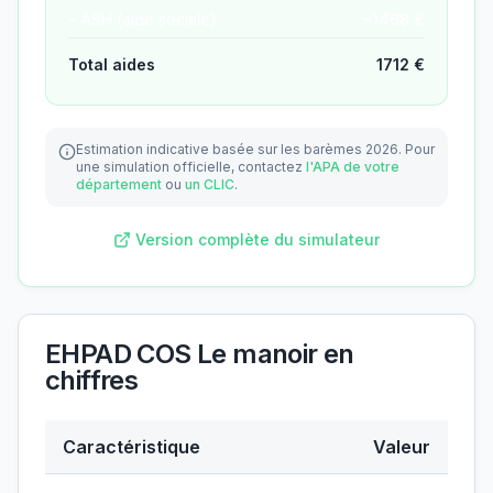
− ASH (aide sociale)
−
1468
€
Total aides
1712
€
Estimation indicative basée sur les barèmes 2026.
Pour
une simulation officielle, contactez
l'APA de votre
département
ou
un CLIC
.
Version complète du simulateur
EHPAD COS Le manoir
en
chiffres
Caractéristique
Valeur
Données clés de
EHPAD COS Le manoir