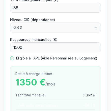
Niveau GIR (dépendance)
GIR 3
Ressources mensuelles (€)
Éligible à l'APL (Aide Personnalisée au Logement)
Reste à charge estimé
1350
€
/mois
Tarif total mensuel
3062
€
− APA (aide dépendance)
−
244
€