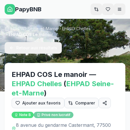
PapyBNB
Men
EHPAD Seine-et-Marne
EHPAD Chelles
Accueil
EHPAD COS Le manoir
Retour aux résultats
EHPAD COS Le manoir
—
EHPAD
Chelles
(
EHPAD
Seine-
Street View
et-Marne
)
Ajouter aux favoris
Comparer
Note
B
Privé non lucratif
8 avenue du gendarme Castermant, 77500