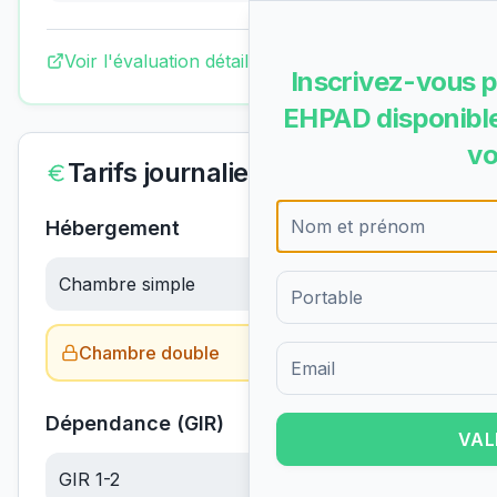
Voir l'évaluation détaillée complète
Inscrivez-vous p
EHPAD disponible
vo
Tarifs journaliers
Hébergement
Chambre simple
87.99
€/jour
Chambre double
Obtenir le tarif →
Formulaire d'inscription pour 
Dépendance (GIR)
VAL
GIR 1-2
22.17
€/jour