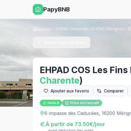
PapyBNB
Accueil
EHPAD Charente
EHPAD Mérignac
E
Retour aux résultats
EHPAD COS Les Fins 
Charente
)
Ajouter aux favoris
Comparer
Note
B
Privé non lucratif
6 impasse des Caducées, 16200 Mérig
À partir de
73.50
€/jour
avant déduction des aides