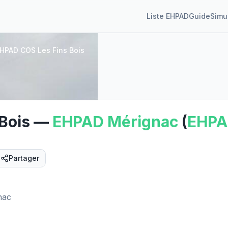
Liste EHPAD
Guide
Simu
HPAD COS Les Fins Bois
Bois
—
EHPAD
Mérignac
(
EHP
Partager
Street View
nac