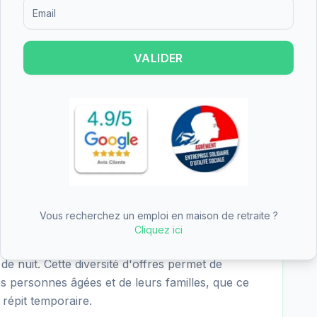
re les résultats suivants pour EHPAD COS Les
Formulaire d'inscription pour recevoir des informations sur le
/4 - excellent), nutrition (3.9/4 - excellent), cadre
(4.0/4 - excellent). Les points forts de
iés dans les critères les mieux notés.
VALIDER
 COS Les Fins Bois est de 73.50€/jour
R 5/6 8.01€), soit environ 2242€ par mois
s. Ce tarif se situe dans la moyenne des EHPAD du
tion Personnalisée d'Autonomie) peut couvrir
dance.
Vous recherchez un emploi en maison de retraite ?
Cliquez ici
'hébergement permanent, l'hébergement
 de nuit. Cette diversité d'offres permet de
es personnes âgées et de leurs familles, que ce
répit temporaire.