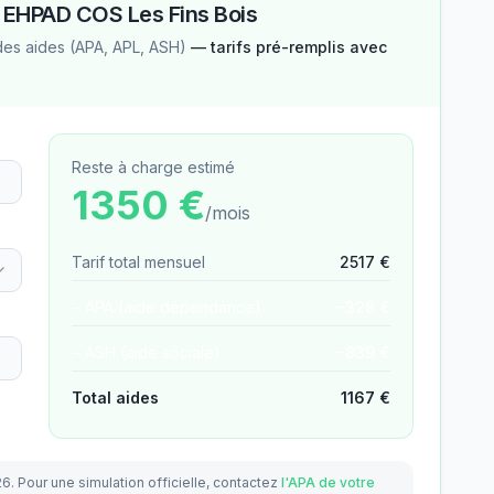
—
EHPAD COS Les Fins Bois
des aides (APA, APL, ASH)
— tarifs pré-remplis avec
Reste à charge estimé
1350
€
/mois
Tarif total mensuel
2517
€
− APA (aide dépendance)
−
328
€
− ASH (aide sociale)
−
839
€
Total aides
1167
€
26.
Pour une simulation officielle, contactez
l'APA de votre