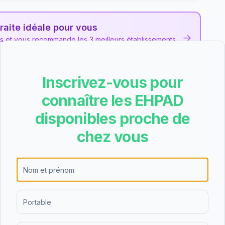
raite idéale pour vous
→
ns et vous recommande les 3 meilleurs établissements
Inscrivez-vous pour
S Les Fins Bois
connaître les EHPAD
les et des avis collectés pour cet EHPAD
privé non lucratif
disponibles proche de
chez vous
ote B lors de l'évaluation nationale de qualité,
. Cette note place l'établissement parmi les bons
ernière évaluation date du 18/12/2024.