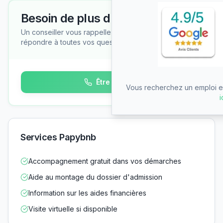
Besoin de plus d'informations ?
Un conseiller vous rappelle gratuitement pour
répondre à toutes vos questions
Être rappelé
Vous recherchez un emploi en
i
Services Papybnb
Accompagnement gratuit dans vos démarches
Aide au montage du dossier d'admission
Information sur les aides financières
Visite virtuelle si disponible