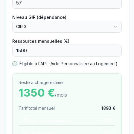
Niveau GIR (dépendance)
GIR 3
Ressources mensuelles (€)
Éligible à l'APL (Aide Personnalisée au Logement)
Reste à charge estimé
1350
€
/mois
Tarif total mensuel
1893
€
− APA (aide dépendance)
−
106
€
− ASH (aide sociale)
−
437
€