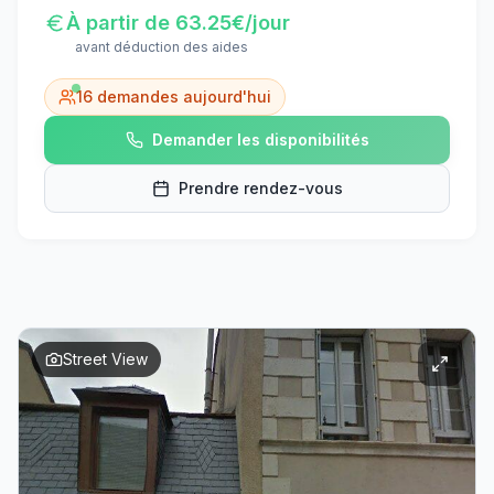
À partir de
63.25
€/jour
avant déduction des aides
16
demandes aujourd'hui
Demander les disponibilités
Prendre rendez-vous
Street View