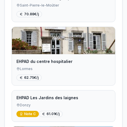
Saint-Pierre-le-Moûtier
70.88
€/j
EHPAD du centre hospitalier
Lormes
62.75
€/j
EHPAD Les Jardins des laignes
Donzy
Note
C
61.01
€/j