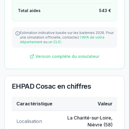
Total aides
543
€
Estimation indicative basée sur les barèmes 2026.
Pour
une simulation officielle, contactez
l'APA de votre
département
ou
un CLIC
.
Version complète du simulateur
EHPAD Cosac
en chiffres
Caractéristique
Valeur
Données clés de
EHPAD Cosac
La Charité-sur-Loire
,
Localisation
Nièvre
(
58
)