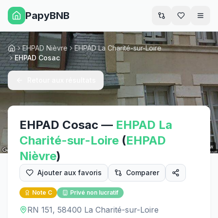
PapyBNB
Men
EHPAD Nièvre
EHPAD La Charité-sur-Loire
Accueil
EHPAD Cosac
Retour aux résultats
EHPAD Cosac
—
EHPAD
La
Charité-sur-Loire
(
EHPAD
Street View
Nièvre
)
Ajouter aux favoris
Comparer
Note
C
Privé non lucratif
RN 151, 58400 La Charité-sur-Loire