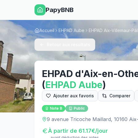
PapyBNB
Accueil
EHPAD Aube
EHPAD Aix-Villemaur-Pâl
Retour aux résultats
EHPAD d'Aix-en-Oth
(
EHPAD
Aube
)
Ajouter aux favoris
Comparer
Note
B
Public
9 avenue Tricoche Maillard, 10160 Aix-
À partir de
61.17
€/jour
avant déduction des aides