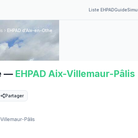
Liste EHPAD
Guide
Simu
is
EHPAD d'Aix-en-Othe
e
—
EHPAD
Aix-Villemaur-Pâlis
Partager
Street View
Villemaur-Pâlis