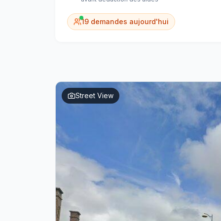
19
demandes aujourd'hui
Street View