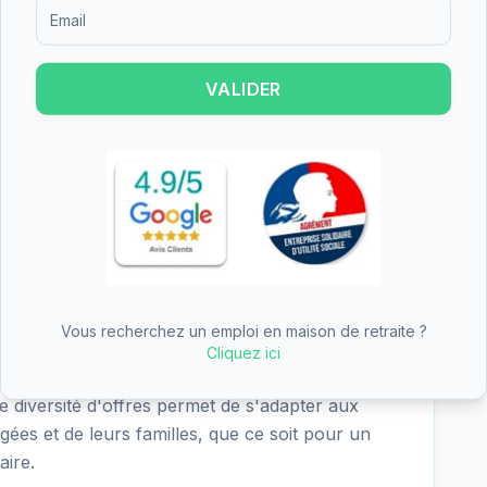
re les résultats suivants pour EHPAD d'Aix-en-
Formulaire d'inscription pour recevoir des informations sur le
excellent), nutrition (3.7/4 - excellent), cadre de
9/4 - excellent). Les points forts de l'établissement
tères les mieux notés.
VALIDER
 d'Aix-en-Othe est de 61.17€/jour (hébergement
 soit environ 1866€ par mois avant déduction
érieur à la moyenne nationale, ce qui en fait une
s le Aube. L'APA (Allocation Personnalisée
ignificative du tarif dépendance.
Vous recherchez un emploi en maison de retraite ?
Cliquez ici
rgement permanent, l'hébergement temporaire,
tte diversité d'offres permet de s'adapter aux
gées et de leurs familles, que ce soit pour un
aire.