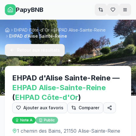
PapyBNB
Men
EHPAD Côte-d'Or
EHPAD Alise-Sainte-Reine
Accueil
EHPAD d'Alise Sainte-Reine
Retour aux résultats
EHPAD d'Alise Sainte-Reine
—
EHPAD
Alise-Sainte-Reine
Street View
(
EHPAD
Côte-d'Or
)
Ajouter aux favoris
Comparer
Note
A
Public
1 chemin des Bains, 21150 Alise-Sainte-Reine