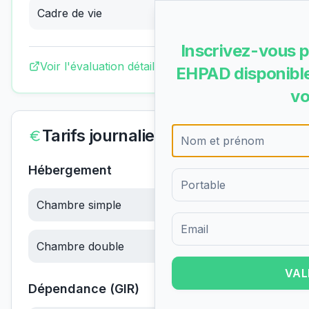
Cadre de vie
4.00
/4
(
Excellent
)
Inscrivez-vous p
Voir l'évaluation détaillée complète
EHPAD disponible
vo
Tarifs journaliers
Hébergement
Chambre simple
68.01
€/jour
Formulaire d'inscription pour 
Chambre double
64.79
€/jour
VAL
Dépendance (GIR)