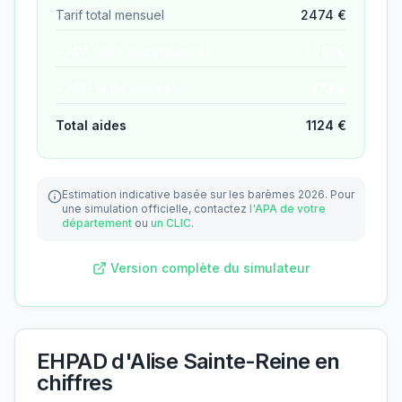
Tarif total mensuel
2474
€
− APA (aide dépendance)
−
251
€
− ASH (aide sociale)
−
873
€
Total aides
1124
€
Estimation indicative basée sur les barèmes 2026.
Pour
une simulation officielle, contactez
l'APA de votre
département
ou
un CLIC
.
Version complète du simulateur
EHPAD d'Alise Sainte-Reine
en
chiffres