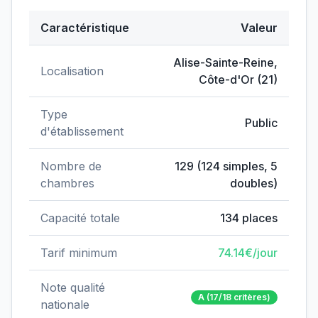
Caractéristique
Valeur
Données clés de
EHPAD d'Alise Sainte-Reine
Alise-Sainte-Reine
,
Localisation
Côte-d'Or
(
21
)
Type
Public
d'établissement
Nombre de
129
(
124
simples,
5
chambres
doubles)
Capacité totale
134
places
Tarif minimum
74.14
€/jour
Note qualité
A
(17/18 critères)
nationale