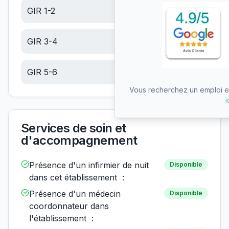
GIR 1-2
22.75
€/jour
GIR 3-4
14.45
€/jour
GIR 5-6
6.13
€/jour
Vous recherchez un emploi en
i
Services de soin et
d'accompagnement
Présence d'un infirmier de nuit
Disponible
dans cet établissement :
Présence d'un médecin
Disponible
coordonnateur dans
l'établissement :