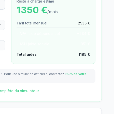
Reste à charge estimé
1350
€
/mois
Tarif total mensuel
2535
€
− APA (aide dépendance)
−
234
€
− ASH (aide sociale)
−
951
€
Total aides
1185
€
26.
Pour une simulation officielle, contactez
l'APA de votre
omplète du simulateur