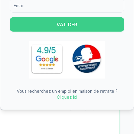
Formulaire d'inscription pour recevoir des informations sur le
 soit environ 2332€ par mois avant déduction
itue dans la moyenne des EHPAD du département
isée d'Autonomie) peut couvrir une partie
VALIDER
nt permanent, l'hébergement temporaire,
tte diversité d'offres permet de s'adapter aux
gées et de leurs familles, que ce soit pour un
aire.
Vous recherchez un emploi en maison de retraite ?
Cliquez ici
e note de 3.3/5 basée sur 3 avis. Les retours
iter l'établissement pour se forger sa propre