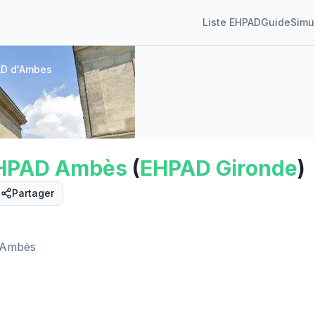
Liste EHPAD
Guide
Simu
D d'Ambes
HPAD
Ambès
(
EHPAD
Gironde
)
Partager
0 Ambès
Street View