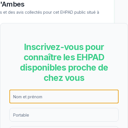
d'Ambes
les et des avis collectés pour cet EHPAD
public
situé à
 de l'évaluation nationale de qualité, avec 16
Inscrivez-vous pour
 note place l'établissement parmi les bons EHPAD
connaître les EHPAD
évaluation date du 11/06/2025.
disponibles proche de
chez vous
re les résultats suivants pour EHPAD d'Ambes :
nt), nutrition (3.7/4 - excellent), cadre de vie
- excellent). Les points forts de l'établissement
tères les mieux notés.
D d'Ambes est de 76.46€/jour (hébergement