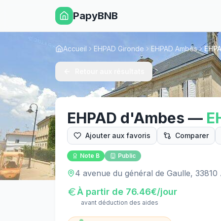
PapyBNB
Accueil
EHPAD Gironde
EHPAD Ambès
EHPA
Retour aux résultats
EHPAD d'Ambes
—
E
Ajouter aux favoris
Comparer
Note
B
Public
4 avenue du général de Gaulle, 3381
À partir de
76.46
€/jour
avant déduction des aides