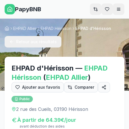
PapyBNB
Men
EHPAD Allier
EHPAD Hérisson
EHPAD d'Hérisson
Accueil
Retour aux résultats
EHPAD d'Hérisson
—
EHPAD
Hérisson
(
EHPAD
Allier
)
Ajouter aux favoris
Comparer
Street View
Public
2 rue des Cueils, 03190 Hérisson
À partir de
64.39
€/jour
avant déduction des aides