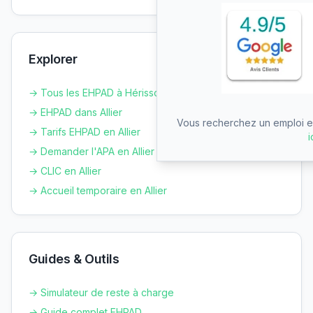
Explorer
→ Tous les EHPAD à
Hérisson
→ EHPAD dans
Allier
Vous recherchez un emploi en
→ Tarifs EHPAD en
Allier
i
→ Demander l'APA en
Allier
→ CLIC en
Allier
→ Accueil temporaire en
Allier
Guides & Outils
→ Simulateur de reste à charge
→ Guide complet EHPAD