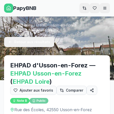
PapyBNB
Men
EHPAD Loire
EHPAD Usson-en-Forez
Accueil
EHPAD d'Usson-en-Forez
Retour aux résultats
EHPAD d'Usson-en-Forez
—
EHPAD
Usson-en-Forez
Street View
(
EHPAD
Loire
)
Ajouter aux favoris
Comparer
Note
B
Public
Rue des Écoles, 42550 Usson-en-Forez