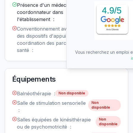
Présence d'un médecin
Disponible
coordonnateur dans
l'établissement :
Conventionnement avec un ou
Non
disponible
des dispositifs d'appui à la
coordination des parcours de
santé :
Vous recherchez un emploi en
i
Équipements
Balnéothérapie :
Non disponible
Salle de stimulation sensorielle
Non
disponible
:
Salles équipées de kinésithérapie
Non
disponible
ou de psychomotricité :