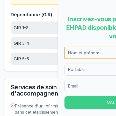
Dépendance (GIR)
Inscrivez-vous p
EHPAD disponible
GIR 1-2
20.65
€/jour
vo
GIR 3-4
13.11
€/jour
GIR 5-6
5.56
€/jour
Services de soin et
Formulaire d'inscription pour 
d'accompagnement
VAL
Présence d'un infirmier de nuit
Non
disponible
dans cet établissement :