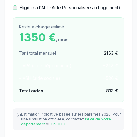
Éligible à l'APL (Aide Personnalisée au Logement)
Reste à charge estimé
1350
€
/mois
Tarif total mensuel
2163
€
− APA (aide dépendance)
−
228
€
− ASH (aide sociale)
−
586
€
Total aides
813
€
Estimation indicative basée sur les barèmes 2026.
Pour
une simulation officielle, contactez
l'APA de votre
département
ou
un CLIC
.