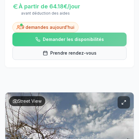
À partir de
64.18
€/jour
avant déduction des aides
9
demandes aujourd'hui
Demander les disponibilités
Prendre rendez-vous
Street View