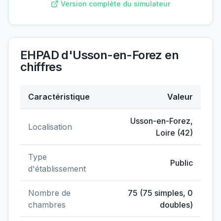
Version complète du simulateur
EHPAD d'Usson-en-Forez
en
chiffres
Caractéristique
Valeur
Données clés de
EHPAD d'Usson-en-Forez
Usson-en-Forez
,
Localisation
Loire
(
42
)
Type
Public
d'établissement
Nombre de
75
(
75
simples,
0
chambres
doubles)