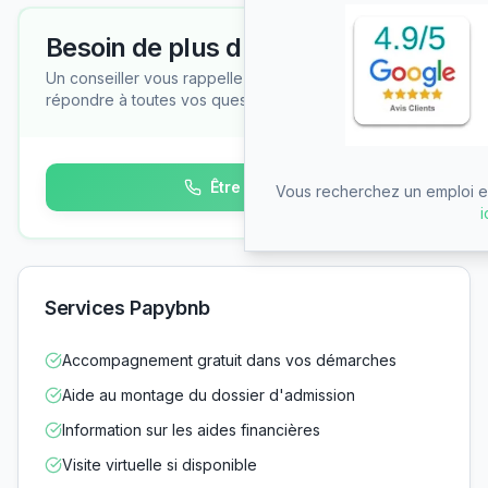
Besoin de plus d'informations ?
Un conseiller vous rappelle gratuitement pour
répondre à toutes vos questions
Être rappelé
Vous recherchez un emploi en
i
Services Papybnb
Accompagnement gratuit dans vos démarches
Aide au montage du dossier d'admission
Information sur les aides financières
Visite virtuelle si disponible