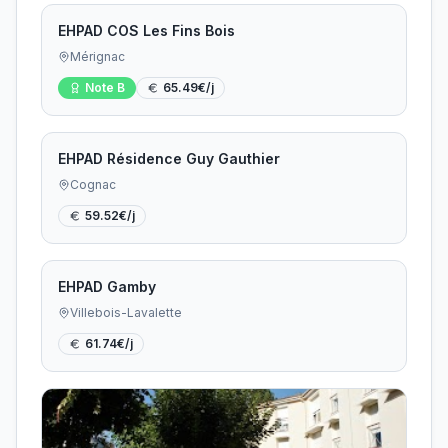
EHPAD COS Les Fins Bois
Mérignac
Note
B
65.49
€/j
EHPAD Résidence Guy Gauthier
Cognac
59.52
€/j
EHPAD Gamby
Villebois-Lavalette
61.74
€/j