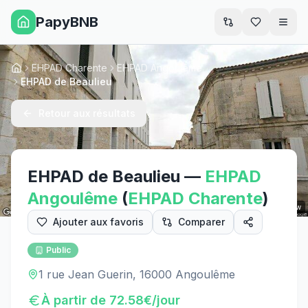
PapyBNB
Men
EHPAD Charente
EHPAD Angoulême
Accueil
EHPAD de Beaulieu
Retour aux résultats
EHPAD de Beaulieu
—
EHPAD
Angoulême
(
EHPAD
Charente
)
Street View
Ajouter aux favoris
Comparer
Public
1 rue Jean Guerin, 16000 Angoulême
À partir de
72.58
€/jour