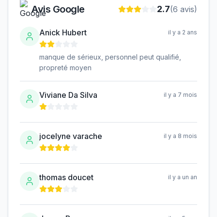
Avis Google
2.7
(
6
avis)
Anick Hubert
il y a 2 ans
manque de sérieux, personnel peut qualifié,
propreté moyen
Viviane Da Silva
il y a 7 mois
jocelyne varache
il y a 8 mois
thomas doucet
il y a un an