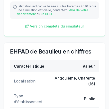
Estimation indicative basée sur les barèmes 2026.
Pour
une simulation officielle, contactez
l'APA de votre
département
ou
un CLIC
.
Version complète du simulateur
EHPAD de Beaulieu
en chiffres
Caractéristique
Valeur
Données clés de
EHPAD de Beaulieu
Angoulême
,
Charente
Localisation
(
16
)
Type
Public
d'établissement