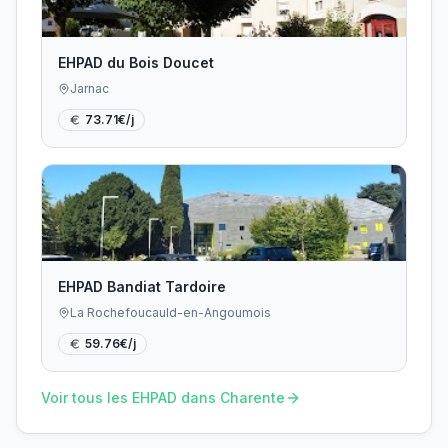
EHPAD du Bois Doucet
Jarnac
73.71
€/j
EHPAD Bandiat Tardoire
La Rochefoucauld-en-Angoumois
59.76
€/j
Voir tous les EHPAD dans
Charente