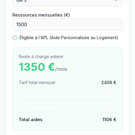
GIR 3
Ressources mensuelles (€)
Éligible à l'APL (Aide Personnalisée au Logement)
Reste à charge estimé
1350
€
/mois
Tarif total mensuel
2456
€
− APA (aide dépendance)
−
276
€
− ASH (aide sociale)
−
831
€
Total aides
1106
€