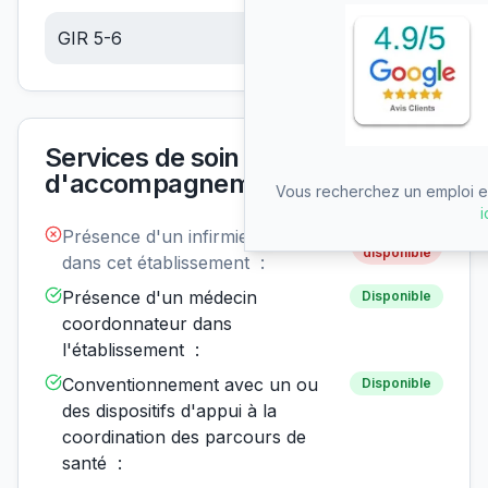
GIR 5-6
6.14
€/jour
Services de soin et
d'accompagnement
Vous recherchez un emploi en
i
Présence d'un infirmier de nuit
Non
disponible
dans cet établissement :
Présence d'un médecin
Disponible
coordonnateur dans
l'établissement :
Conventionnement avec un ou
Disponible
des dispositifs d'appui à la
coordination des parcours de
santé :