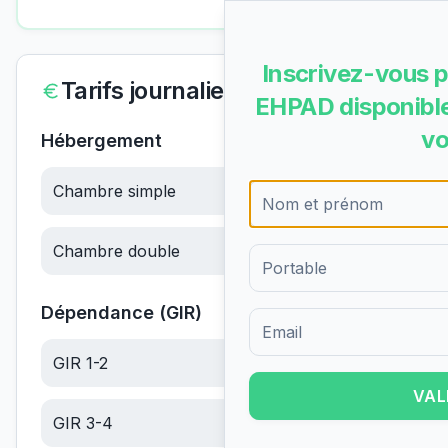
Inscrivez-vous p
Tarifs journaliers
EHPAD disponible
vo
Hébergement
Chambre simple
70.06
€/jour
Chambre double
70.06
€/jour
Dépendance (GIR)
Formulaire d'inscription pour 
GIR 1-2
22.79
€/jour
VAL
GIR 3-4
14.47
€/jour