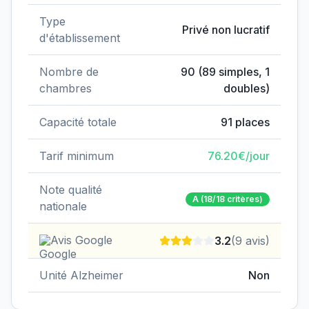
Type
Privé non lucratif
d'établissement
Nombre de
90
(
89
simples,
1
chambres
doubles)
Capacité totale
91
places
Tarif minimum
76.20
€/jour
Note qualité
A
(18/18 critères)
nationale
Avis Google
3.2
(
9
avis)
Unité Alzheimer
Non