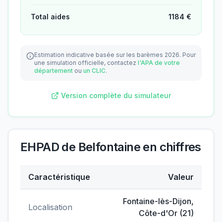
Total aides
1184
€
Estimation indicative basée sur les barèmes 2026.
Pour
une simulation officielle, contactez
l'APA de votre
département
ou
un CLIC
.
Version complète du simulateur
EHPAD de Belfontaine
en chiffres
Caractéristique
Valeur
Données clés de
EHPAD de Belfontaine
Fontaine-lès-Dijon
,
Localisation
Côte-d'Or
(
21
)