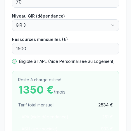
Niveau GIR (dépendance)
GIR 3
Ressources mensuelles (€)
Éligible à l'APL (Aide Personnalisée au Logement)
Reste à charge estimé
1350
€
/mois
Tarif total mensuel
2534
€
− APA (aide dépendance)
−
251
€
− ASH (aide sociale)
−
933
€