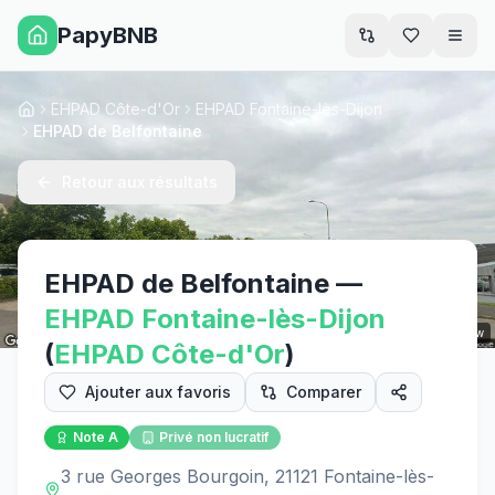
PapyBNB
Men
EHPAD Côte-d'Or
EHPAD Fontaine-lès-Dijon
Accueil
EHPAD de Belfontaine
Retour aux résultats
EHPAD de Belfontaine
—
EHPAD
Fontaine-lès-Dijon
Street View
(
EHPAD
Côte-d'Or
)
Ajouter aux favoris
Comparer
Note
A
Privé non lucratif
3 rue Georges Bourgoin, 21121 Fontaine-lès-