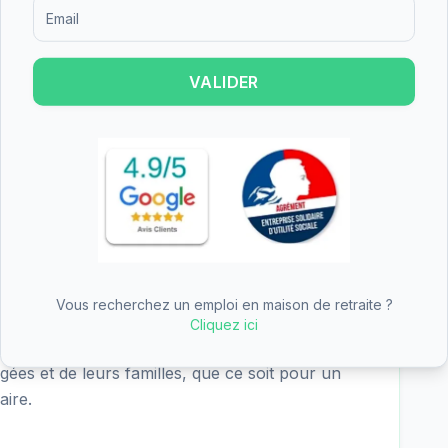
lent), nutrition (3.4/4 - excellent), cadre de vie
Formulaire d'inscription pour recevoir des informations sur le
- excellent). Les points forts de l'établissement
tères les mieux notés.
VALIDER
D de Bruyères est de 74.51€/jour (hébergement
soit environ 2273€ par mois avant déduction des
 dans la moyenne des EHPAD du département
sée d'Autonomie) peut couvrir une partie
Vous recherchez un emploi en maison de retraite ?
ement permanent, l'hébergement temporaire,
Cliquez ici
tte diversité d'offres permet de s'adapter aux
gées et de leurs familles, que ce soit pour un
aire.