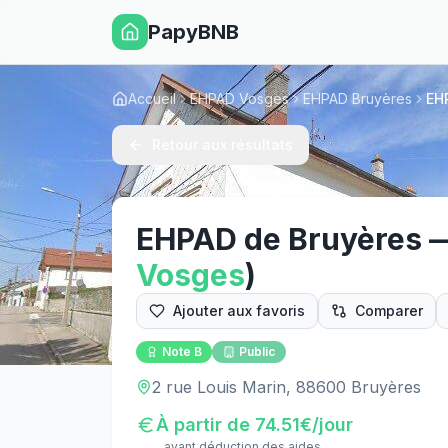
PapyBNB
Accueil
EHPAD Vosges
EHPAD Bruyères
EH
Retour aux résultats
EHPAD de Bruyères
Vosges
)
Ajouter aux favoris
Comparer
Note
B
Public
2 rue Louis Marin, 88600 Bruyères
À partir de
74.51
€/jour
avant déduction des aides