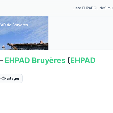
Liste EHPAD
Guide
Simu
PAD de Bruyères
—
EHPAD
Bruyères
(
EHPAD
Partager
Street View