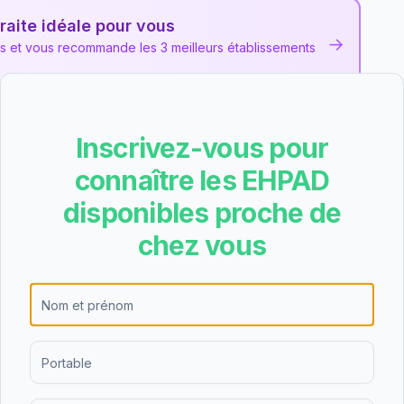
raite idéale pour vous
→
ns et vous recommande les 3 meilleurs établissements
Inscrivez-vous pour
e Bruyères
les et des avis collectés pour cet EHPAD
public
situé à
connaître les EHPAD
disponibles proche de
chez vous
lors de l'évaluation nationale de qualité, avec
te note place l'établissement parmi les bons
nière évaluation date du 09/04/2024.
re les résultats suivants pour EHPAD de Bruyères