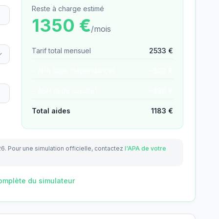
Reste à charge estimé
1350
€
/mois
Tarif total mensuel
2533
€
− APA (aide dépendance)
−
303
€
− ASH (aide sociale)
−
880
€
Total aides
1183
€
26.
Pour une simulation officielle, contactez
l'APA de votre
omplète du simulateur