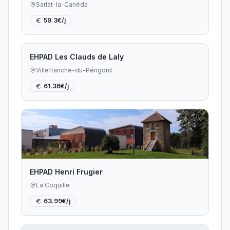
Sarlat-la-Canéda
59.3
€/j
EHPAD Les Clauds de Laly
Villefranche-du-Périgord
61.36
€/j
EHPAD Henri Frugier
La Coquille
63.99
€/j