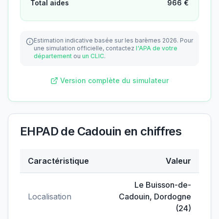
Total aides
966
€
Estimation indicative basée sur les barèmes 2026.
Pour
une simulation officielle, contactez
l'APA de votre
département
ou
un CLIC
.
Version complète du simulateur
EHPAD de Cadouin
en chiffres
Caractéristique
Valeur
Données clés de
EHPAD de Cadouin
Le Buisson-de-
Localisation
Cadouin
,
Dordogne
(
24
)