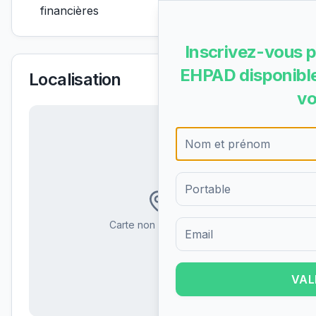
financières
Inscrivez-vous p
EHPAD disponible
Localisation
vo
Carte non disponible
Formulaire d'inscription pour 
VAL