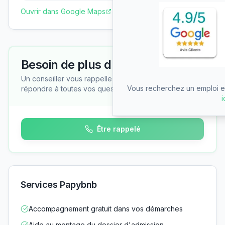
Ouvrir dans Google Maps
Besoin de plus d'informations ?
Un conseiller vous rappelle gratuitement pour
Vous recherchez un emploi en
répondre à toutes vos questions
i
Être rappelé
Services Papybnb
Accompagnement gratuit dans vos démarches
Aide au montage du dossier d'admission