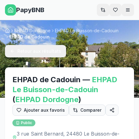
PapyBNB
Men
EHPAD Dordogne
EHPAD Le Buisson-de-Cadouin
Accueil
EHPAD de Cadouin
Retour aux résultats
EHPAD de Cadouin
—
EHPAD
Le Buisson-de-Cadouin
Street View
(
EHPAD
Dordogne
)
Ajouter aux favoris
Comparer
Public
3 rue Saint Bernard, 24480 Le Buisson-de-