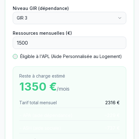
Niveau GIR (dépendance)
GIR 3
Ressources mensuelles (€)
Éligible à l'APL (Aide Personnalisée au Logement)
Reste à charge estimé
1350
€
/mois
Tarif total mensuel
2316
€
− APA (aide dépendance)
−
229
€
− ASH (aide sociale)
−
737
€