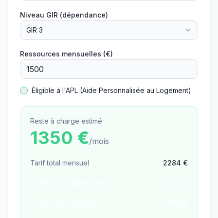
Niveau GIR (dépendance)
GIR 3
Ressources mensuelles (€)
Éligible à l'APL (Aide Personnalisée au Logement)
Reste à charge estimé
1350
€
/mois
Tarif total mensuel
2284
€
− APA (aide dépendance)
−
228
€
− ASH (aide sociale)
−
706
€