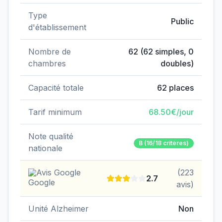
Type
Public
d'établissement
Nombre de
62
(
62
simples,
0
chambres
doubles)
Capacité totale
62
places
Tarif minimum
68.50
€/jour
Note qualité
B
(16/18 critères)
nationale
Avis Google
(
223
2.7
avis)
Unité Alzheimer
Non