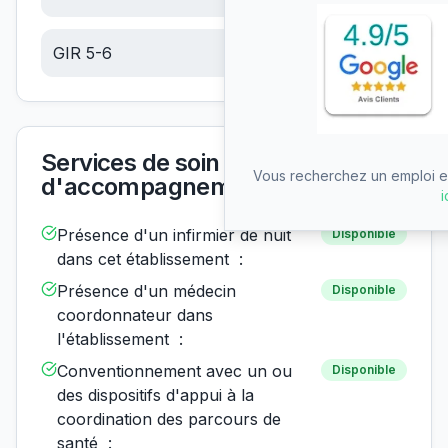
GIR 5-6
5.57
€/jour
Services de soin et
Vous recherchez un emploi en
d'accompagnement
i
Présence d'un infirmier de nuit
Disponible
dans cet établissement :
Présence d'un médecin
Disponible
coordonnateur dans
l'établissement :
Conventionnement avec un ou
Disponible
des dispositifs d'appui à la
coordination des parcours de
santé :