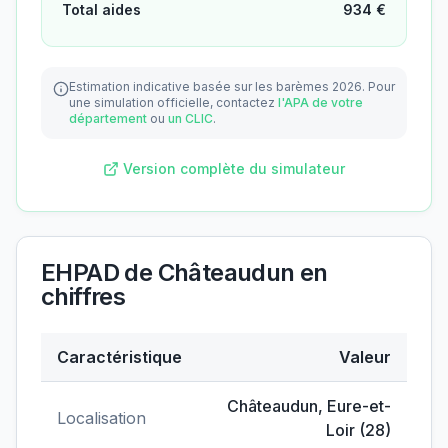
Total aides
934
€
Estimation indicative basée sur les barèmes 2026.
Pour
une simulation officielle, contactez
l'APA de votre
département
ou
un CLIC
.
Version complète du simulateur
EHPAD de Châteaudun
en
chiffres
Caractéristique
Valeur
Données clés de
EHPAD de Châteaudun
Châteaudun
,
Eure-et-
Localisation
Loir
(
28
)