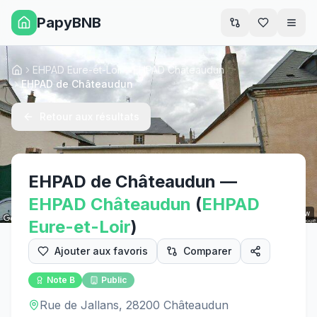
PapyBNB
Men
EHPAD Eure-et-Loir
EHPAD Châteaudun
Accueil
EHPAD de Châteaudun
Retour aux résultats
EHPAD de Châteaudun
—
EHPAD
Châteaudun
(
EHPAD
Street View
Eure-et-Loir
)
Ajouter aux favoris
Comparer
Note
B
Public
Rue de Jallans, 28200 Châteaudun