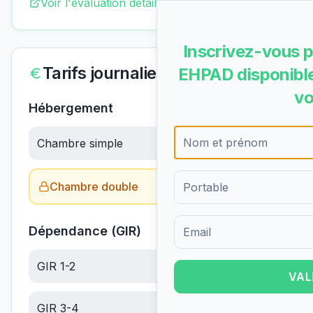
Voir l'évaluation détaillée complète
Inscrivez-vous p
Tarifs journaliers
EHPAD disponible
vo
Hébergement
Chambre simple
62.93
€/jour
Chambre double
Obtenir le tarif →
Dépendance (GIR)
Formulaire d'inscription pour 
GIR 1-2
20.69
€/jour
VAL
GIR 3-4
13.12
€/jour